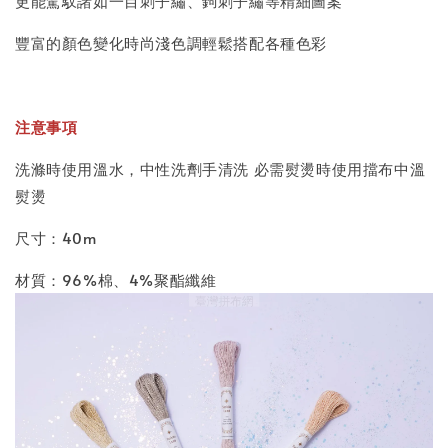
更能駕馭諸如一目刺子繡、鉤刺子繡等精細圖案
豐富的顏色變化時尚淺色調輕鬆搭配各種色彩
注意事項
洗滌時使用溫水，中性洗劑手清洗 必需熨燙時使用擋布中溫
熨燙
尺寸：40m
材質：96%棉、4%聚酯纖維