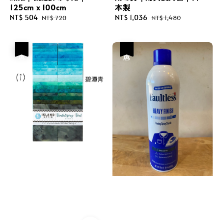
125cm x 100cm
本製
Sale
NT$ 504
Regular
Sale
NT$ 1,036
Regular
NT$ 720
NT$ 1,480
price
price
price
price
優惠
優惠