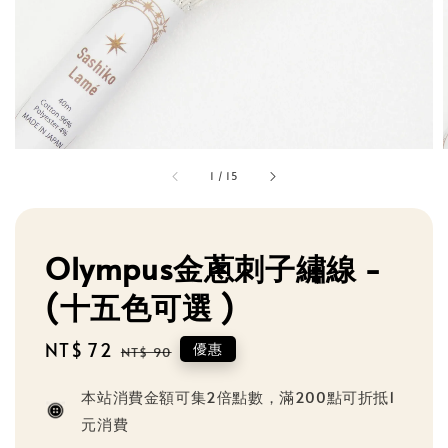
1
/
15
Olympus金蔥刺子繡線 -
(十五色可選 )
Sale
NT$ 72
Regular
優惠
NT$ 90
price
price
本站消費金額可集2倍點數，滿200點可折抵1
元消費