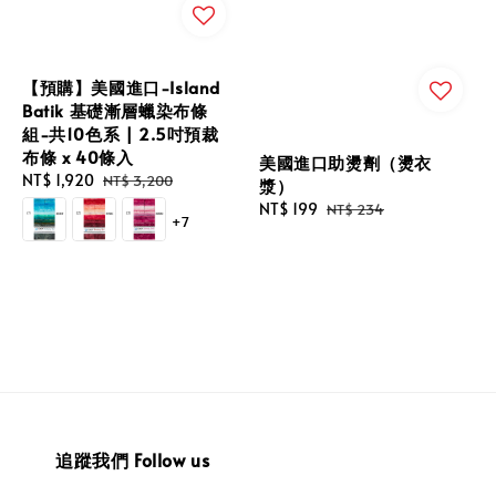
【預購】美國進口-Island
Batik 基礎漸層蠟染布條
組-共10色系 | 2.5吋預裁
布條 x 40條入
美國進口助燙劑（燙衣
Sale
NT$ 1,920
Regular
NT$ 3,200
漿）
price
price
Sale
NT$ 199
Regular
NT$ 234
+7
price
price
追蹤我們 Follow us