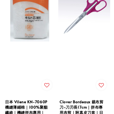
日本 Vilene KN-7060P
Clover Bordeaux 裁布剪
機縫薄鋪棉｜100%聚酯
刀-刀刃長17cm｜拼布專
纖維｜機縫拼布專用｜
用布剪｜附真皮刀套｜日