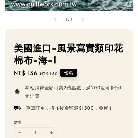
1
/
1
美國進口-風景寫實類印花
棉布-海-1
Sale
NT$ 136
Regular
優惠
NT$ 160
price
price
本站消費金額可集2倍點數，滿200點可折抵1
元消費
單筆訂單，折扣後金額滿$1500，免運！
數量