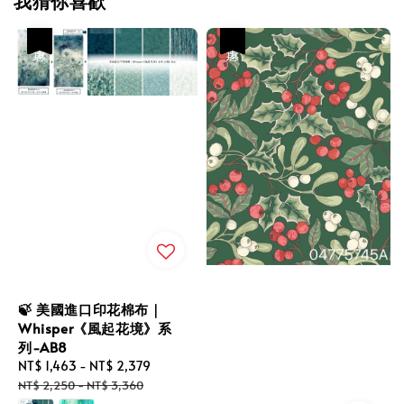
我猜你喜歡
優惠
優惠
🍃 美國進口印花棉布｜
Whisper《風起花境》系
列-AB8
Sale
NT$ 1,463
-
NT$ 2,379
Regular
price
price
NT$ 2,250
-
NT$ 3,360