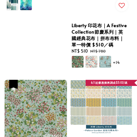
Liberty 印花布｜A Festive
Collection節慶系列｜英
國經典花布｜拼布布料｜
單一特價 $510／碼
Sale
NT$ 510
Regular
NT$ 780
price
price
+14
6/1起優惠價將調成$510/碼
優惠