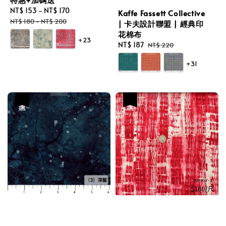
Sale
NT$ 153
-
NT$ 170
Regular
Kaffe Fassett Collective
price
price
NT$ 180
-
NT$ 200
| 卡夫設計聯盟 | 經典印
花棉布
+23
Sale
NT$ 187
Regular
NT$ 220
price
price
+31
優惠
優惠