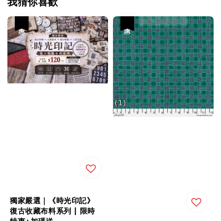
我猜你喜歡
優惠
優惠
獨家嚴選｜《時光印記》
復古收藏布料系列 | 限時
特惠+加碼送