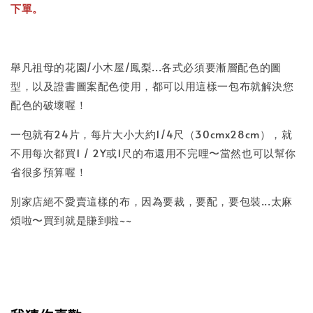
下單。
舉凡祖母的花園/小木屋/鳳梨...各式必須要漸層配色的圖
型，以及證書圖案配色使用，都可以用這樣一包布就解決您
配色的破壞喔！
一包就有24片，每片大小大約1/4尺（30cmx28cm），就
不用每次都買1 / 2Y或1尺的布還用不完哩〜當然也可以幫你
省很多預算喔！
別家店絕不愛賣這樣的布，因為要裁，要配，要包裝...太麻
煩啦〜買到就是賺到啦~~