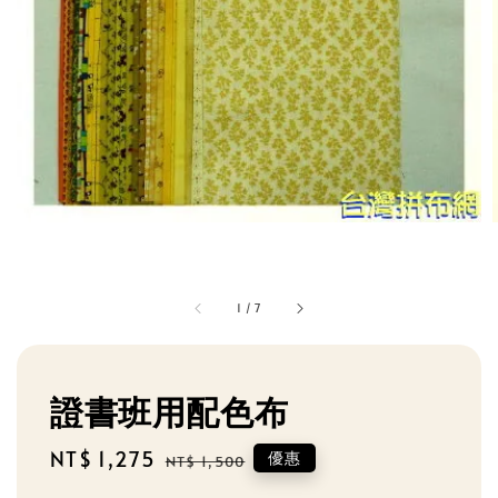
1
/
7
證書班用配色布
Sale
NT$ 1,275
Regular
優惠
NT$ 1,500
price
price