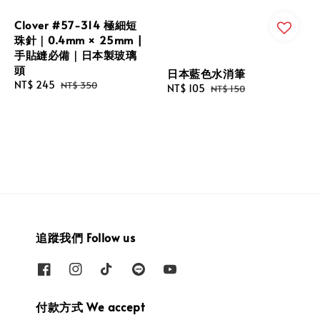
Clover #57-314 極細短
珠針｜0.4mm × 25mm |
手貼縫必備｜日本製玻璃
頭
日本藍色水消筆
Sale
NT$ 245
Regular
NT$ 350
Sale
NT$ 105
Regular
NT$ 150
price
price
price
price
追蹤我們 Follow us
付款方式 We accept