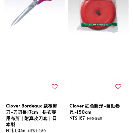
Clover Bordeaux 裁布剪
Clover 紅色圓形-自動卷
刀-刀刃長17cm｜拼布專
尺-150cm
用布剪｜附真皮刀套｜日
Sale
NT$ 187
Regular
NT$ 220
本製
price
price
Sale
NT$ 1,036
Regular
NT$ 1,480