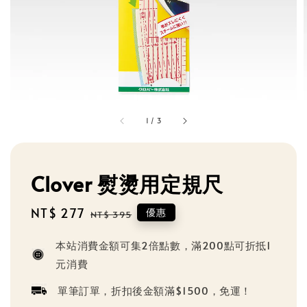
1
/
3
Clover 熨燙用定規尺
Sale
NT$ 277
Regular
優惠
NT$ 395
price
price
本站消費金額可集2倍點數，滿200點可折抵1
元消費
單筆訂單，折扣後金額滿$1500，免運！