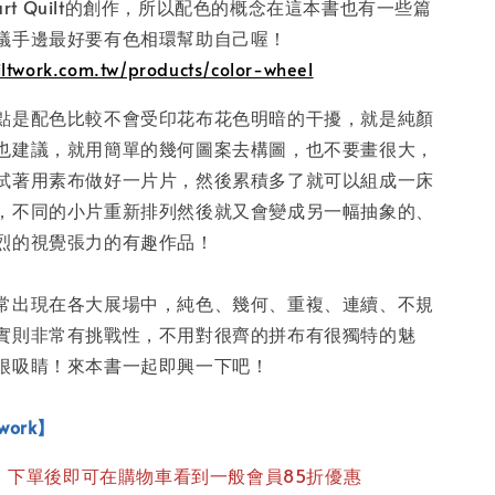
 art Quilt的創作，所以配色的概念在這本書也有一些篇
議手邊最好要有色相環幫助自己喔！
iltwork.com.tw/products/color-wheel
點是配色比較不會受印花布花色明暗的干擾，就是純顏
也建議，就用簡單的幾何圖案去構圖，也不要畫很大，
試著用素布做好一片片，然後累積多了就可以組成一床
，不同的小片重新排列然後就又會變成另一幅抽象的、
烈的視覺張力的有趣作品！
常出現在各大展場中，純色、幾何、重複、連續、不規
實則非常有挑戰性，不用對很齊的拼布有很獨特的魅
很吸睛！來本書一起即興一下吧！
hwork】
本，下單後即可在購物車看到一般會員85折優惠