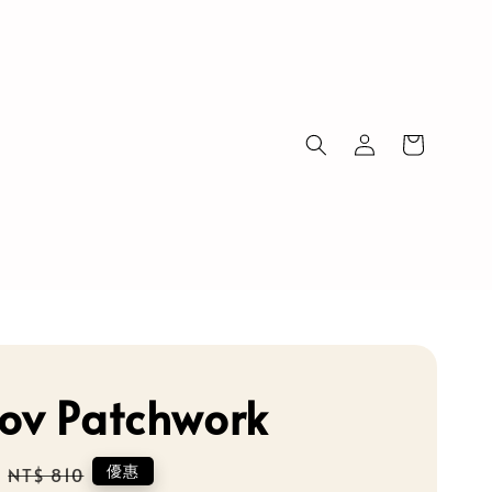
ov Patchwork
Regular
優惠
NT$ 810