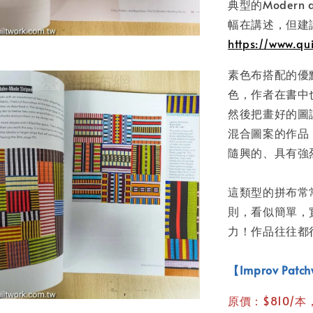
典型的Modern
幅在講述，但建
https://www.qu
素色布搭配的優
色，作者在書中
然後把畫好的圖
混合圖案的作品
隨興的、具有強
這類型的拼布常
則，看似簡單，
力！作品往往都
【Improv Patc
原價：$810/