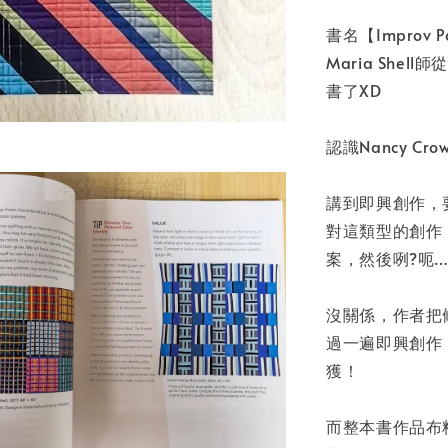
書名【Improv
Maria She
書了XD
認識Nancy Cro
講到即興創作，
對這類型的創作
案，然後咧?呃…
沒關係，作者把
過一遍即興創作
獲！
而整本書作品布