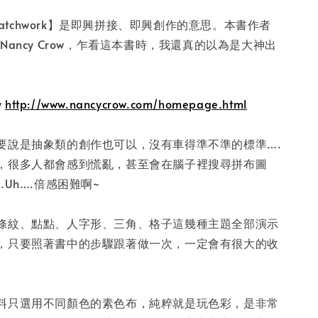
 Patchwork】是即興拼接、即興創作的意思。本書作者
ll師從Nancy Crow，乍看這本書時，我還真的以為是大神出
w
http://www.nancycrow.com/homepage.html
要說是抽象類的創作也可以，沒有車得準不準的標準….
，很多人都會感到慌亂，甚至會在腦子裡搜尋拼布圖
.Uh….倍感困難啊~
條紋、點點、人字形、三角、格子這幾種主題全部演示
，只要照著書中的步驟跟著做一次，一定會有很大的收
料只選用不同顏色的素色布，純粹就是玩色彩，是非常