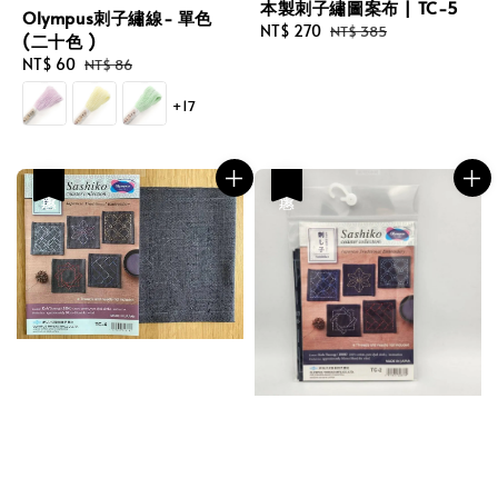
本製刺子繡圖案布 | TC-5
Olympus刺子繡線- 單色
Sale
NT$ 270
Regular
NT$ 385
(二十色 )
price
price
Sale
NT$ 60
Regular
NT$ 86
price
price
+17
優惠
優惠