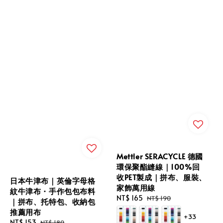
Mettler SERACYCLE 德國
環保聚酯縫線｜100%回
收PET製成｜拼布、服裝、
日本牛津布｜英倫字母格
家飾萬用線
紋牛津布・手作包包布料
Sale
NT$ 165
Regular
NT$ 190
｜拼布、托特包、收納包
price
price
推薦用布
+33
Sale
NT$ 153
Regular
NT$ 180