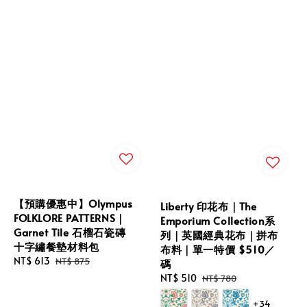
【預購優惠中】Olympus
Liberty 印花布｜The
FOLKLORE PATTERNS｜
Emporium Collection系
Garnet Tile 石榴石瓷磚
列｜英國經典花布｜拼布
十字繡餐墊材料包
布料｜單一特價 $510／
Sale
NT$ 613
Regular
NT$ 875
碼
price
price
Sale
NT$ 510
Regular
NT$ 780
price
price
+34