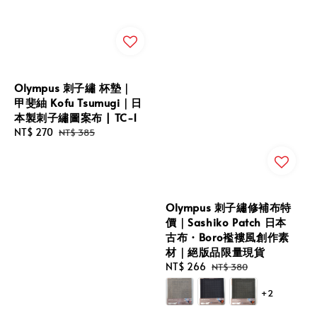
Olympus 刺子繡 杯墊｜
甲斐紬 Kofu Tsumugi｜日
本製刺子繡圖案布 | TC-1
Sale
NT$ 270
Regular
NT$ 385
price
price
Olympus 刺子繡修補布特
價｜Sashiko Patch 日本
古布・Boro襤褸風創作素
材｜絕版品限量現貨
Sale
NT$ 266
Regular
NT$ 380
price
price
+2