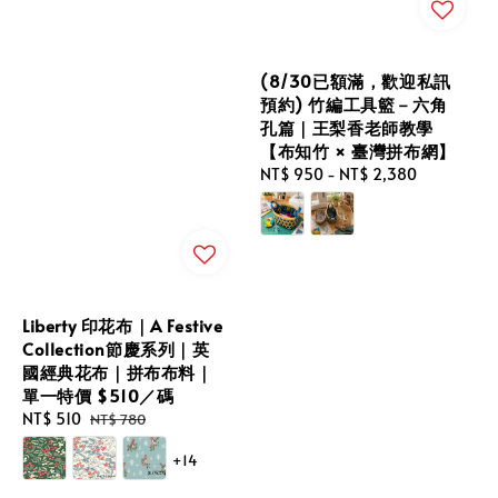
(8/30已額滿，歡迎私訊
預約) 竹編工具籃－六角
孔篇｜王梨香老師教學
【布知竹 × 臺灣拼布網】
Regular
NT$ 950
-
NT$ 2,380
price
Liberty 印花布｜A Festive
Collection節慶系列｜英
國經典花布｜拼布布料｜
單一特價 $510／碼
Sale
NT$ 510
Regular
NT$ 780
price
price
+14