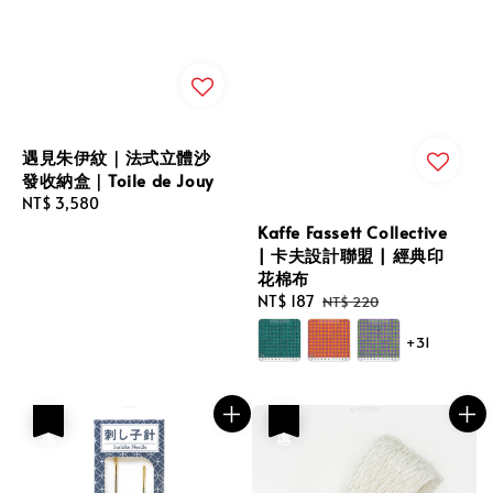
遇見朱伊紋｜法式立體沙
發收納盒｜Toile de Jouy
Regular
NT$ 3,580
price
Kaffe Fassett Collective
| 卡夫設計聯盟 | 經典印
花棉布
Sale
NT$ 187
Regular
NT$ 220
price
price
+31
優惠
優惠