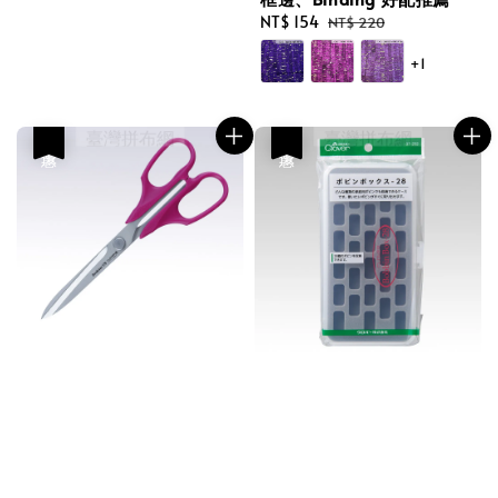
Sale
NT$ 154
Regular
NT$ 220
price
price
+1
優惠
優惠