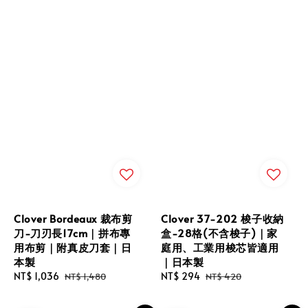
Clover Bordeaux 裁布剪
Clover 37-202 梭子收納
刀-刀刃長17cm｜拼布專
盒-28格(不含梭子)｜家
用布剪｜附真皮刀套｜日
庭用、工業用梭芯皆適用
本製
｜日本製
Sale
NT$ 1,036
Regular
Sale
NT$ 294
Regular
NT$ 1,480
NT$ 420
price
price
price
price