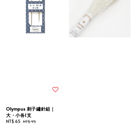
Olympus 刺子繡針組｜
大・小各1支
Sale
NT$ 65
Regular
NT$ 95
price
price