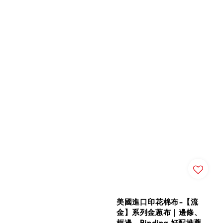
美國進口印花棉布-【流
金】系列金蔥布｜邊條、
框邊、Binding 好配推薦