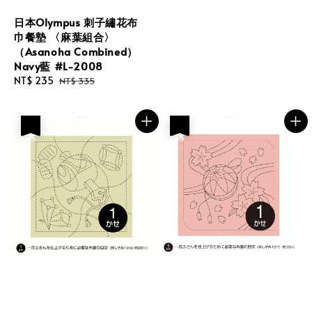
日本Olympus 刺子繡花布
巾餐墊 〈麻葉組合〉
（Asanoha Combined）
Navy藍 #L-2008
Sale
NT$ 235
Regular
NT$ 335
price
price
優惠
優惠