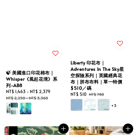
Liberty 印花布｜
Adventures In The Sky星
🍃 美國進口印花棉布｜
空探險系列｜英國經典花
Whisper《風起花境》系
布｜拼布布料｜單一特價
列-AB8
$510／碼
Sale
NT$ 1,463
-
NT$ 2,379
Regular
Sale
NT$ 510
Regular
NT$ 780
price
price
NT$ 2,250
-
NT$ 3,360
price
price
+3
優惠