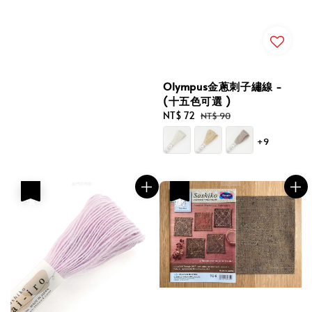
Olympus金蔥刺子繡線 -
(十五色可選 )
Sale
NT$ 72
Regular
NT$ 90
price
price
+9
優惠
優惠