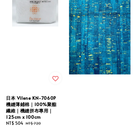
日本 Vilene KN-7060P
機縫薄鋪棉｜100%聚酯
纖維｜機縫拼布專用｜
125cm x 100cm
Sale
NT$ 504
Regular
NT$ 720
price
price