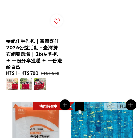
❤️絕佳手作包｜臺灣喜佳
2026公益活動・臺灣拼
布網響應場 | 2份材料包
✦ 一份分享溫暖 ✦ 一份送
給自己
Sale
NT$ 1
-
NT$ 700
Regular
NT$ 1,500
price
price
快閃特價中！
優惠