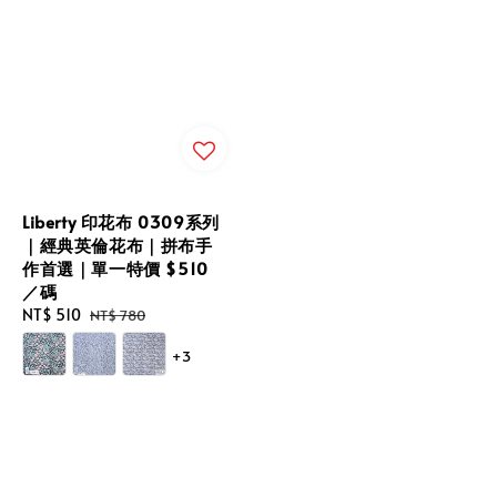
Liberty 印花布 0309系列
｜經典英倫花布｜拼布手
作首選｜單一特價 $510
／碼
Sale
NT$ 510
Regular
NT$ 780
price
price
+3