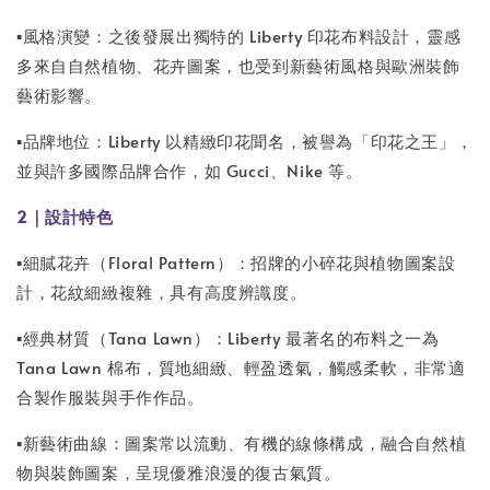
▪️風格演變：之後發展出獨特的 Liberty 印花布料設計，靈感
多來自自然植物、花卉圖案，也受到新藝術風格與歐洲裝飾
藝術影響。
▪️品牌地位：Liberty 以精緻印花聞名，被譽為「印花之王」，
並與許多國際品牌合作，如 Gucci、Nike 等。
2｜設計特色
▪️細膩花卉（Floral Pattern）：招牌的小碎花與植物圖案設
計，花紋細緻複雜，具有高度辨識度。
▪️經典材質（Tana Lawn）：Liberty 最著名的布料之一為
Tana Lawn 棉布，質地細緻、輕盈透氣，觸感柔軟，非常適
合製作服裝與手作作品。
▪️新藝術曲線：圖案常以流動、有機的線條構成，融合自然植
物與裝飾圖案，呈現優雅浪漫的復古氣質。