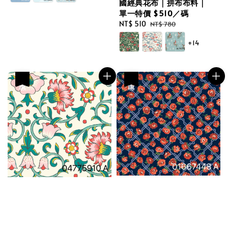
國經典花布｜拼布布料｜
單一特價 $510／碼
Sale
NT$ 510
Regular
NT$ 780
price
price
+14
優惠
優惠