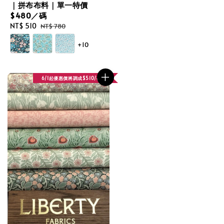
｜拼布布料｜單一特價
$480／碼
Sale
NT$ 510
Regular
NT$ 780
price
price
+10
6/1起優惠價將調成$510/碼