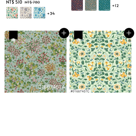
price
price
Sale
NT$ 510
Regular
NT$ 780
+12
price
price
+34
優惠
優惠