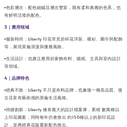
▪️色彩層次：配色細膩且層次豐富，既有柔和典雅的色系，也
有鮮明活潑的配色。
3｜應用領域
▪️服裝時尚：Liberty 印花常見於碎花洋裝、襯衫、圍巾與配飾
等，展現英倫浪漫與優雅風格。
▪️生活設計：也廣泛應用於家飾布料、牆紙、文具與室內設計
等領域。
4｜品牌特色
▪️經典不敗：Liberty 不只是布料品牌，也象徵一種高品質、復
古且富有藝術感的英倫生活風格。
▪️持續創新：Liberty 擁有龐大的設計檔案庫，累積 數萬種以
上印花圖案，同時每年仍會推出 約150種以上的新印花設
計，並將經典花版重新配色推出。