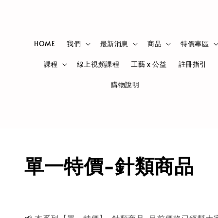
HOME
我們
最新消息
商品
特價專區
課程
線上視頻課程
工藝 x 公益
註冊指引
購物說明
單一特價-針類商品
📢 本系列【單一特價】-針類商品~目前價格已經幫