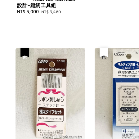
設計-縫紉工具組
Sale
NT$ 3,000
Regular
NT$ 3,480
price
price
優惠
優惠
售完