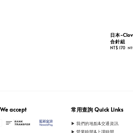
日本-Clo
合針組
Sale
NT$ 170
Re
NT
price
pr
e accept
常用查詢 Quick Links
▶ 我們的地點&交通資訊
▶ 營業時間&上課時間