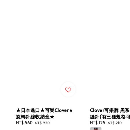
★日本進口★可樂Clover★
Clover可樂牌 黑
旋轉針線收納盒★
縫針(有三種規格可
Sale
NT$ 560
Regular
Sale
NT$ 125
Regular
NT$ 920
NT$ 210
price
price
price
price