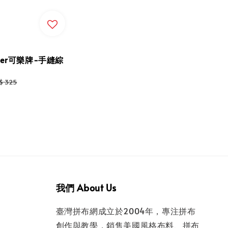
ver可樂牌-手縫綜
gular
$ 325
ice
我們 About Us
臺灣拼布網成立於2004年，專注拼布
創作與教學，銷售美國風格布料、拼布