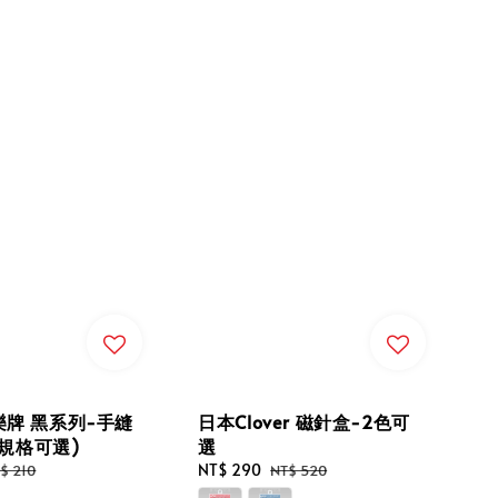
可樂牌 黑系列-手縫
日本Clover 磁針盒-2色可
規格可選)
選
gular
Sale
NT$ 290
Regular
$ 210
NT$ 520
ice
price
price