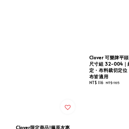
Clover 可樂牌平
尺寸組 32-004
定・布料裁切定位
布皆適用
Sale
NT$ 116
Regular
NT$ 165
price
price
Clover限定商品!篠原友惠