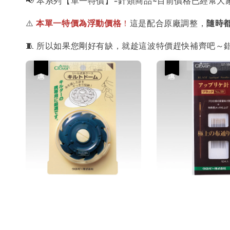
⚠️
本單一特價為浮動價格
！
這是配合原廠調整，
隨時
🧵 所以如果您剛好有缺，就趁這波特價趕快補齊吧～
優惠
優惠