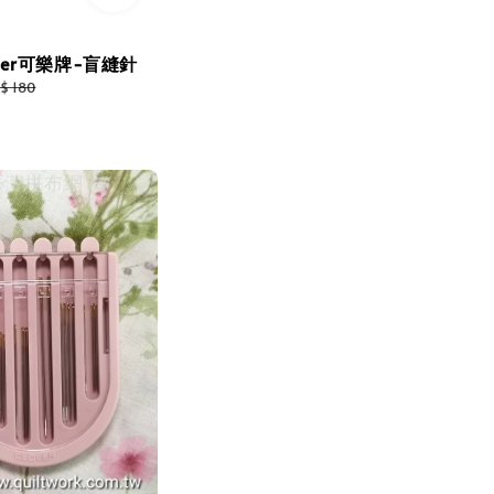
ver可樂牌-盲縫針
gular
$ 180
ice