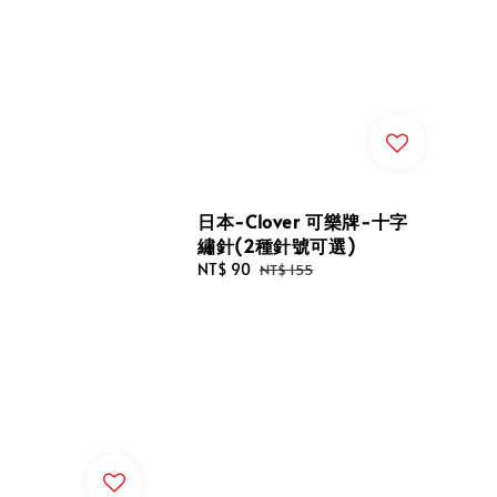
日本-Clover 可樂牌-十字
繡針(2種針號可選)
Sale
NT$ 90
Regular
NT$ 155
price
price