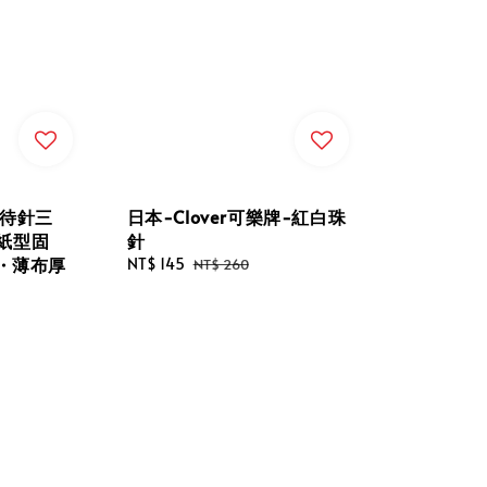
頭待針三
日本-Clover可樂牌-紅白珠
｜紙型固
針
・薄布厚
Sale
NT$ 145
Regular
NT$ 260
price
price