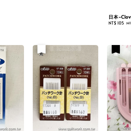
日本-Clo
Sale
NT$ 105
Re
NT
price
pr
優惠
售完
優惠