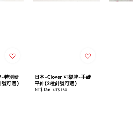
樂牌-特別研
日本-Clover 可樂牌-手縫
針號可選)
平針(2種針號可選)
Sale
NT$ 136
Regular
NT$ 160
price
price