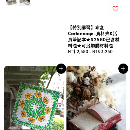
【特別講習】布盒
Cartonnage-資料夾&活
頁筆記本★$2580已含材
料包★可另加購材料包
Regular
NT$ 2,580
-
NT$ 3,230
price