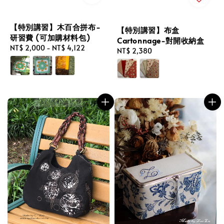
【特別講習】木百合拼布-
【特別講習】布盒
研習費 (可加購材料包)
Cartonnage-對開收納盒
Regular
NT$ 2,000
-
NT$ 4,122
Regular
NT$ 2,380
price
price