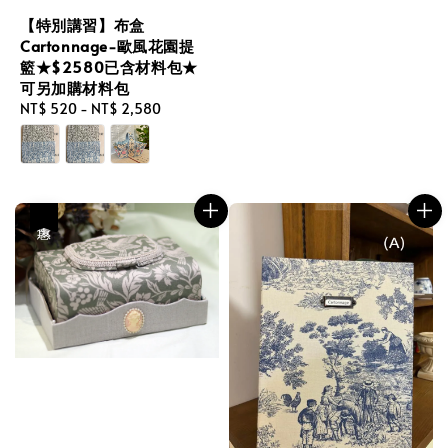
【特別講習】布盒
Cartonnage-歐風花園提
籃★$2580已含材料包★
可另加購材料包
Regular
NT$ 520
-
NT$ 2,580
price
優惠