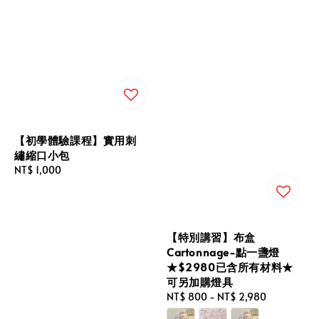
【初學體驗課程】實用刺
繡縮口小包
Regular
NT$ 1,000
price
【特別講習】布盒
Cartonnage-點一盞燈
★$2980已含所有材料★
可另加購燈具
Regular
NT$ 800
-
NT$ 2,980
price