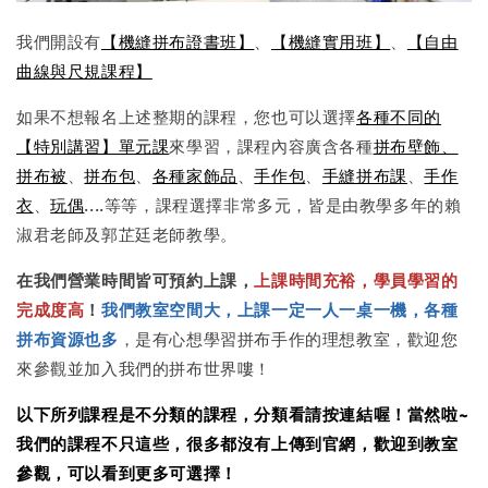
我們開設有
【機縫拼布證書班】
、
【機縫實用班】
、
【自由
曲線與尺規課程】
如果不想報名上述整期的課程，您也可以選擇
各種不同的
【特別講習】單元課
來學習，課程內容廣含各種
拼布壁飾、
拼布被
、
拼布包
、
各種家飾品
、
手作包
、
手縫拼布課
、
手作
衣
、
玩偶
....等等，課程選擇非常多元，皆是由教學多年的賴
淑君老師及郭芷廷老師教學。
在我們營業時間皆可預約上課，
上課時間充裕，學員學習的
完成度高
！
我們教室空間大，上課一定一人一桌一機，各種
拼布資源也多
，是有心想學習拼布手作的理想教室，歡迎您
來參觀並加入我們的拼布世界嘍！
以下所列課程是不分類的課程，分類看請按連結喔！當然啦~
我們的課程不只這些，很多都沒有上傳到官網，歡迎到教室
參觀，可以看到更多可選擇！