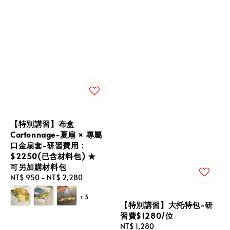
【特別講習】布盒
Cartonnage-夏扇 × 專屬
口金扇套-研習費用：
$2250(已含材料包) ★
可另加購材料包
Regular
NT$ 950
-
NT$ 2,280
price
+3
【特別講習】大托特包-研
習費$1280/位
Regular
NT$ 1,280