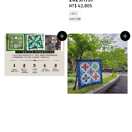
Regular
NT$ 42,805
price