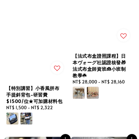
【法式布盒證照課程】日
本ヴォーグ社認證核發🎁
法式布盒師資班🧰小班制
教學☘️
Regular
NT$ 28,000
-
NT$ 28,160
【特別講習】小香風拼布
price
手提斜背包-研習費
$1500/位★可加購材料包
Regular
NT$ 1,500
-
NT$ 2,322
price