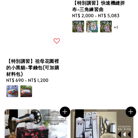
【特別講習】快速機縫拼
布-三角練習曲
Regular
NT$ 2,000
-
NT$ 5,083
price
+1
【特別講習】祖母花園裡
的小黑貓-零錢包(可加購
材料包)
Regular
NT$ 690
-
NT$ 1,200
price
優惠
優惠