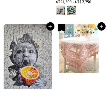
Regular
NT$ 1,200
-
NT$ 3,750
price
優惠