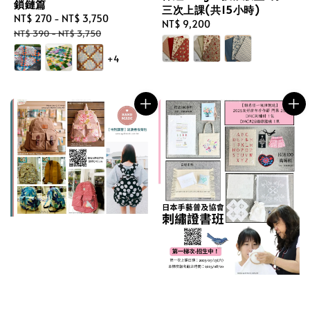
鎖鏈篇
三次上課(共15小時)
Sale
NT$ 270
-
NT$ 3,750
Regular
Regular
NT$ 9,200
price
price
NT$ 390
-
NT$ 3,750
price
+4