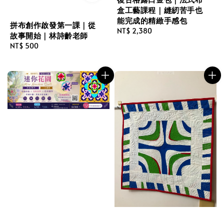
盒工藝課程｜縫紉苦手也
能完成的精緻手感包
拼布創作啟發第一課｜從
Regular
NT$ 2,380
故事開始｜林詩齡老師
price
Regular
NT$ 500
price