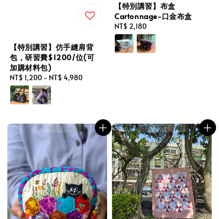
【特別講習】布盒
Cartonnage-口金布盒
Regular
NT$ 2,180
price
【特別講習】仿手縫肩背
包，研習費$1200/位(可
加購材料包)
Regular
NT$ 1,200
-
NT$ 4,980
price