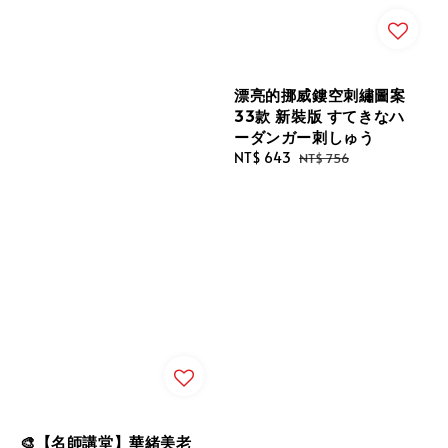
漂亮的挪威鏤空刺繡圖案
33款 新裝版 すてきなハ
ーダンガー刺しゅう
Sale
NT$ 643
Regular
NT$ 756
price
price
🎨【名師講堂】華緒美老