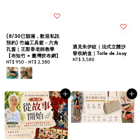
(8/30已額滿，歡迎私訊
預約) 竹編工具籃－六角
遇見朱伊紋｜法式立體沙
孔篇｜王梨香老師教學
發收納盒｜Toile de Jouy
【布知竹 × 臺灣拼布網】
Regular
NT$ 3,580
Regular
NT$ 950
-
NT$ 2,380
price
price