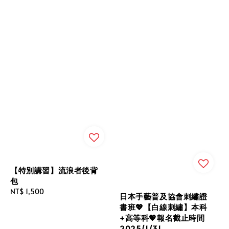
【特別講習】流浪者後背
包
Regular
NT$ 1,500
日本手藝普及協會刺繡證
price
書班💖【白線刺繡】本科
+高等科💖報名截止時間
2025/1/31