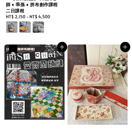
師 ♦ 乖孫 ♦ 拼布創作課程
二日課程
Regular
NT$ 2,150
-
NT$ 4,500
price
優惠