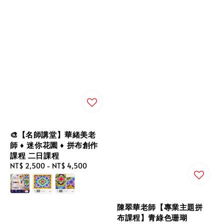
🎨【名師講堂】華緒美老
師 ♦ 迷你花園 ♦ 拼布創作
課程 二日課程
Regular
NT$ 2,500
-
NT$ 4,500
price
陳翠華老師【專業主題拼
布課程】青綠色珊瑚