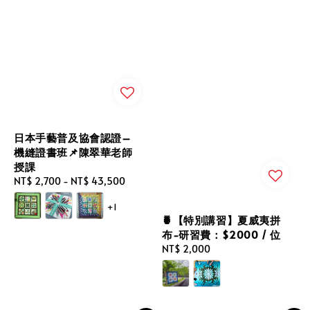
日本手藝普及協會認證–
機縫證書班📌陳翠華老師
授課
Regular
NT$ 2,700
-
NT$ 43,500
price
+1
🍍【特別講習】夏威夷拼
布-研習費：$2000 / 位
Regular
NT$ 2,000
price