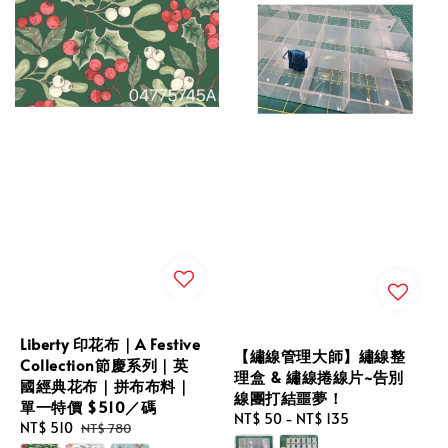
Liberty 印花布｜A Festive
【繡線管理大師】繡線整
Collection節慶系列｜英
理盒 & 繡線捲線片~告別
國經典花布｜拼布布料｜
線團打結噩夢！
單一特價 $510／碼
Regular
NT$ 50
-
NT$ 135
Sale
NT$ 510
Regular
NT$ 780
price