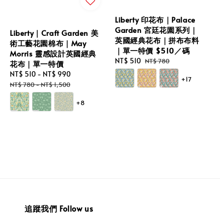
Liberty 印花布｜Palace
Garden 宮廷花園系列｜
Liberty｜Craft Garden 美
英國經典花布｜拼布布料
術工藝花園棉布｜May
｜單一特價 $510／碼
Morris 靈感設計英國經典
Sale
NT$ 510
Regular
NT$ 780
花布｜單一特價
price
price
Sale
NT$ 510
-
NT$ 990
Regular
+17
price
price
NT$ 780
-
NT$ 1,500
+8
追蹤我們 Follow us