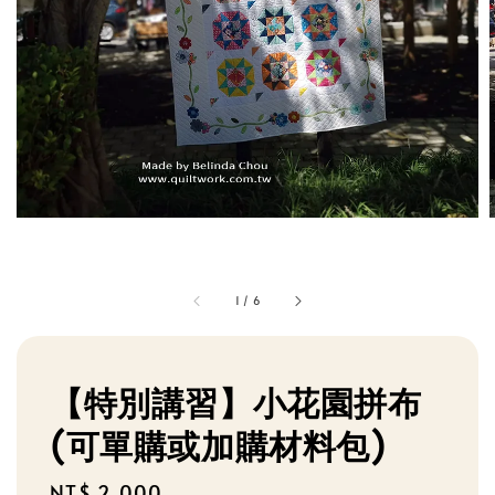
1
/
6
【特別講習】小花園拼布
(可單購或加購材料包)
Regular
NT$ 2,000