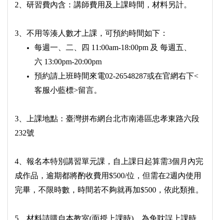
2、研習費內含：講師費用及上課時間，材料另計。
3、不用等湊人數才上課，可預約時間如下：
每週一、二、四 11:00am-18:00pm 及 每週五、
六 13:00pm-20:00pm
預約請上班時間來電02-26548287或在官網右下<
客服小藍標>留言。
3、上課地點：臺灣拼布網台北市南港區忠孝東路六段
232號
4、報名本特別講習單元課，自上課日起算需3個月內完
成作品，逾期都將酌收費用$500/位，但需在2週內使用
完畢，不限時數，時間若不夠就再加$500，依此類推。
5、材料請購自本教室(面授上課時)，為免耽誤上課時