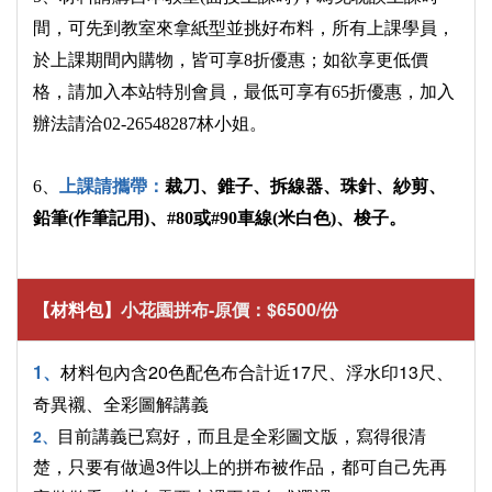
間，可先到教室來拿紙型並挑好布料，所有上課學員，
於上課期間內購物，皆可享8折優惠；如欲享更低價
格，請加入本站特別會員，最低可享有65折優惠，加入
辦法請洽02-26548287林小姐。
6、
上課請攜帶：
裁刀、錐子、拆線器、珠針、紗剪、
鉛筆(作筆記用)、#80或#90車線(米白色)、梭子。
【材料包】
小花園拼布-原價：$6500/份
1、
材料包內含20色配色布合計近17尺、浮水印13尺、
奇異襯、全彩圖解講義
目前講義已寫好，而且是全彩圖文版，寫得很清
2、
楚，只要有做過3件以上的拼布被作品，都可自己先再