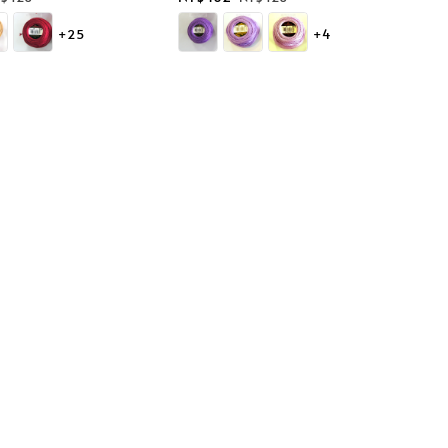
ice
price
price
+25
+4