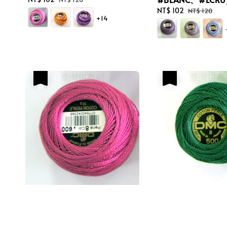
price
price
Sale
NT$ 102
Regular
NT$ 120
+14
price
price
優惠
優惠