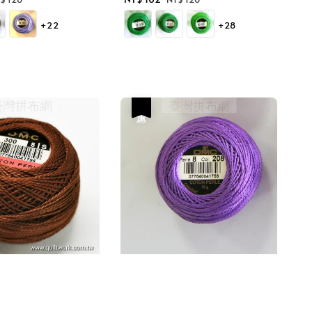
ice
price
price
+22
+28
優惠