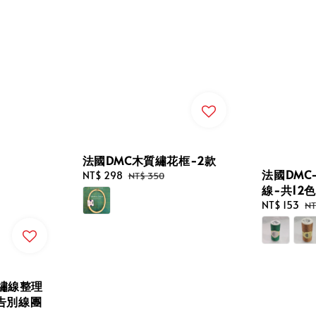
法國DMC木質繡花框-2款
法國DMC-
Sale
NT$ 298
Regular
NT$ 350
線-共12色
price
price
Sale
NT$ 153
Re
NT
price
pr
繡線整理
~告別線團