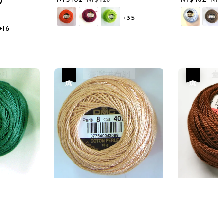
price
price
price
pr
+35
+16
優惠
優惠