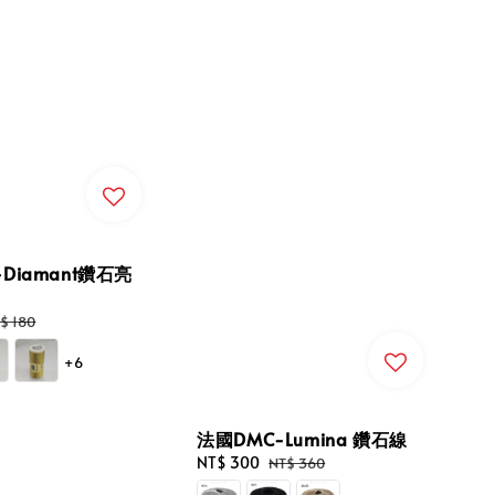
Diamant鑽石亮
gular
$ 180
ice
+6
法國DMC-Lumina 鑽石線
Sale
NT$ 300
Regular
NT$ 360
price
price