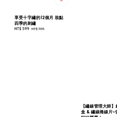
享受十字繡的12個月 妝點
四季的刺繡
Sale
NT$ 599
Regular
NT$ 705
price
price
【繡線管理大師】
盒 & 繡線捲線片