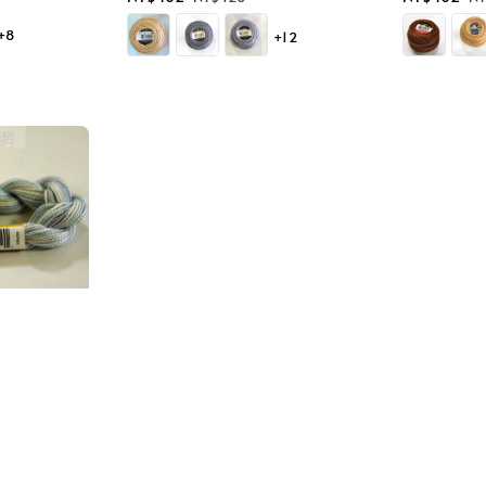
price
price
price
pr
+8
+12