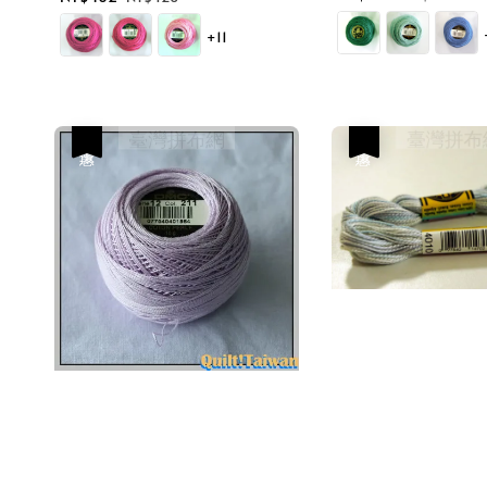
price
price
price
price
+11
優惠
優惠