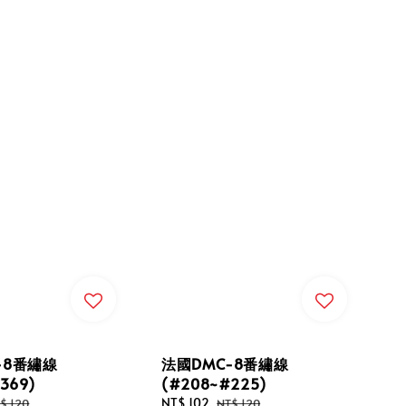
-8番繡線
法國DMC-8番繡線
369)
(#208~#225)
gular
Sale
NT$ 102
Regular
$ 120
NT$ 120