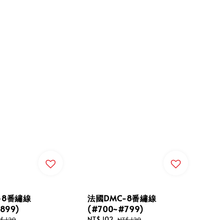
-8番繡線
法國DMC-8番繡線
899)
(#700~#799)
gular
Sale
NT$ 102
Regular
$ 120
NT$ 120