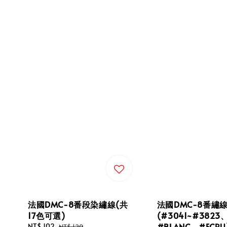
法國DMC-8番段染繡線(共
法國DMC-8番繡
17色可選)
(#3041~#3823
#BLANC、#ECRU
Sale
NT$ 102
Regular
NT$ 120