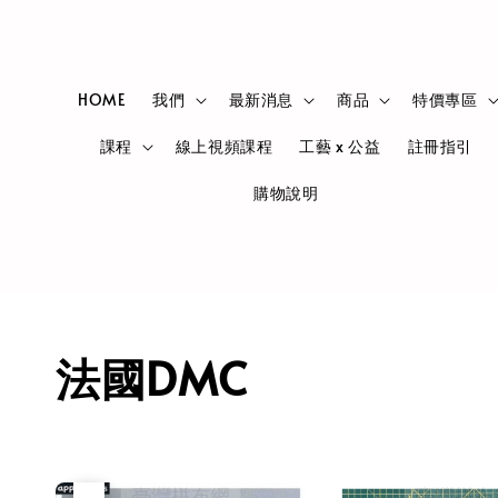
HOME
我們
最新消息
商品
特價專區
課程
線上視頻課程
工藝 x 公益
註冊指引
購物說明
法國DMC
優惠
售完