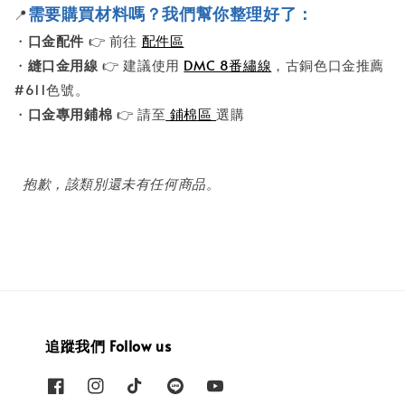
需要購買材料嗎？我們幫你整理好了：
📍
・
口金配件
👉 前往
配件區
・
縫口金用線
👉 建議使用
DMC 8番繡線
，古銅色口金推薦
#611色號。
・
口金專用鋪棉
👉 請至
鋪棉區
選購
抱歉，該類別還未有任何商品。
追蹤我們 Follow us