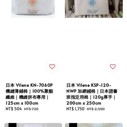
日本 Vilene KN-7060P
日本 Vilene KSP-120-
機縫薄鋪棉｜100%聚酯
NWP 加網鋪棉｜日本證書
纖維｜機縫拼布專用｜
班指定用棉｜120g厚手｜
125cm x 100cm
200cm x 250cm
Sale
NT$ 504
Regular
Sale
NT$ 1,750
Regular
NT$ 720
NT$ 2,500
price
price
price
price
優惠
優惠