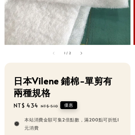
1
/
2
日本Vilene 鋪棉-單剪有
兩種規格
Sale
NT$ 434
Regular
優惠
NT$ 510
price
price
本站消費金額可集2倍點數，滿200點可折抵1
元消費