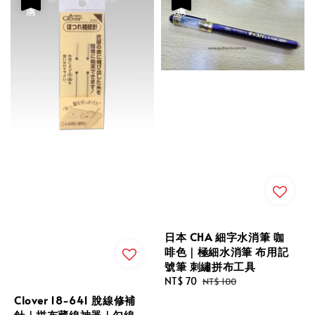
日本 CHA 細字水消筆 咖
啡色｜極細水消筆 布用記
號筆 刺繡拼布工具
Sale
NT$ 70
Regular
NT$ 100
price
price
Clover 18-641 脫線修補
針｜拼布藏線神器｜勾線