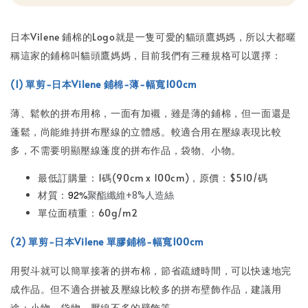
日本Vilene 鋪棉的Logo就是一隻可愛的貓頭鷹媽媽，所以大都暱
稱這家的鋪棉叫貓頭鷹媽媽，目前我們有三種規格可以選擇：
(1) 單剪-日本Vilene 鋪棉-薄-幅寬100cm
薄、鬆軟的拼布用棉，一面有加襯，雖是薄的鋪棉，但一面還是
蓬鬆，尚能維持拼布壓線的立體感。較適合用在壓線表現比較
多，不需要明顯壓線蓬度的拼布作品，袋物、小物。
最低訂購量：1碼(90cm x 100cm)，原價：$510/碼
92%
材質：
聚酯纖維+8%人造絲
單位面積重：60g/m2
(2) 單剪-日本Vilene 單膠鋪棉-幅寬100cm
用熨斗就可以簡單接著的拼布棉，節省疏縫時間，可以快速地完
成作品。但不適合拼被及壓線比較多的拼布壁飾作品，建議用
途：小物、袋物、壓線不多的壁飾等。