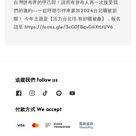
台灣拼布界的甲己郎！請所有拼布人再一次接受我
們的邀約~~一起呼朋引伴來參加2024台北曬被節
喔！ 今年主題是【活力台北埕.有好曬被趣】，報名
請至 https://forms.gle/3cGDTBqvG4XtLtUV6
追蹤我們 Follow us
付款方式 We accept