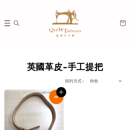
英國革皮-手工提把
排列方式 :
6折