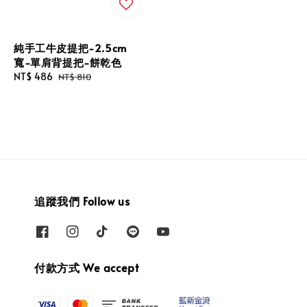
純手工牛皮提把-2.5cm
寬-單肩背提把-餅乾色
Sale
NT$ 486
Regular
NT$ 810
price
price
追蹤我們 Follow us
付款方式 We accept