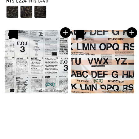
Sale
NT$ 1,224
Regular
NT$ 1,440
price
price
優惠
優惠