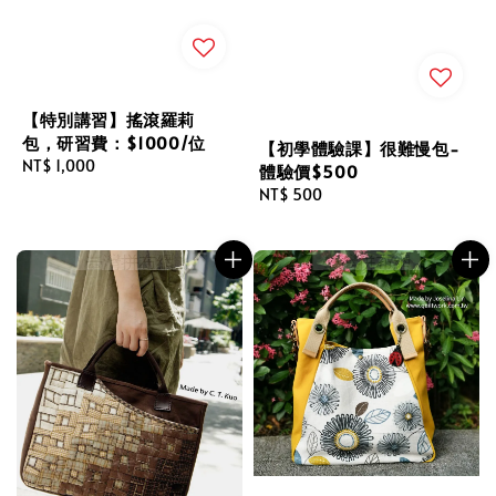
【特別講習】搖滾羅莉
包，研習費：$1000/位
【初學體驗課】很難慢包-
Regular
NT$ 1,000
體驗價$500
price
Regular
NT$ 500
price