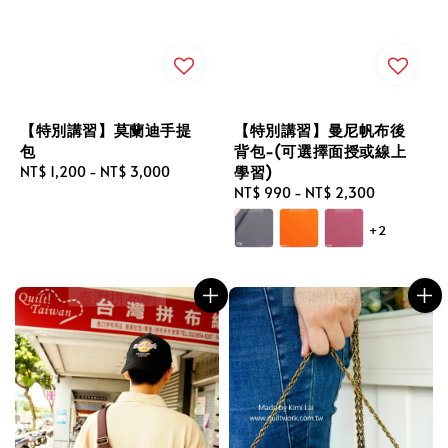
【特別講習】莫蘭迪手提
【特別講習】曼尼帆布後
包
背包-(可選擇面授或線上
學習)
Regular
NT$ 1,200
-
NT$ 3,000
price
Regular
NT$ 990
-
NT$ 2,300
price
+2