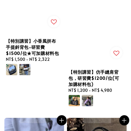
【特別講習】小香風拼布
手提斜背包-研習費
$1500/位★可加購材料包
Regular
NT$ 1,500
-
NT$ 2,322
price
【特別講習】仿手縫肩背
包，研習費$1200/位(可
加購材料包)
Regular
NT$ 1,200
-
NT$ 4,980
price