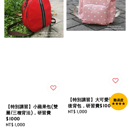
【特別講習】大可愛手提
難易度
★★★★
後背包，研習費$1000
【特別講習】小蘋果包(雙
Regular
NT$ 1,000
層/三種背法)，研習費
price
$1000
Regular
NT$ 1,000