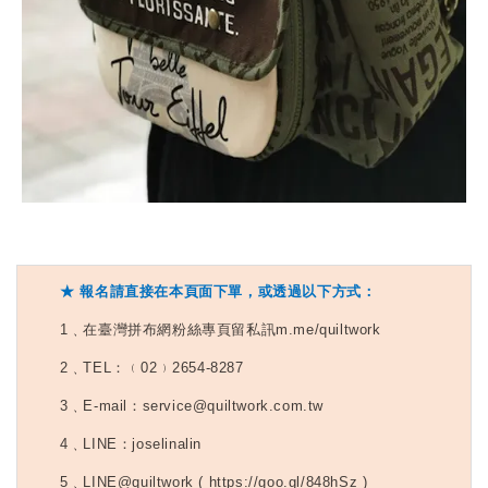
★ 報名請直接在本頁面下單，或透過以下方式：
1
﹑在臺灣拼布網粉絲專頁留私訊m.me/quiltwork
2
﹑TEL：﹙02﹚2654-8287
3
﹑E-mail：service@quiltwork.com.tw
4
﹑LINE：joselinalin
5
﹑LINE@quiltwork ( https://goo.gl/848hSz )