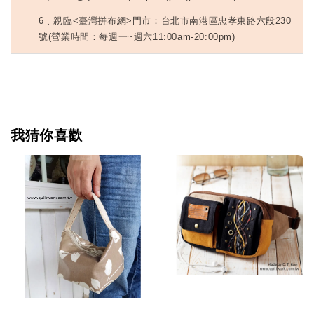
6
﹑親臨<臺灣拼布網>門市：台北市南港區忠孝東路六段230
號(營業時間：每週一~週六11:00am-20:00pm)
我猜你喜歡