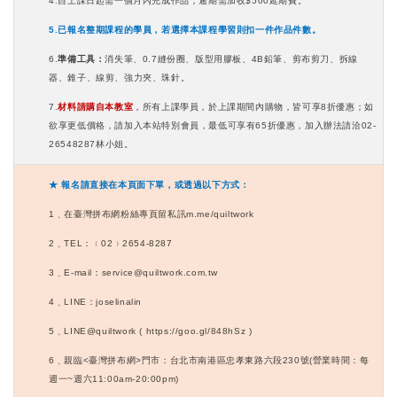
4.
自上課日起需一個月內完成作品，逾期需加收$500延期費。
5.
已報名整期課程的學員，若選擇本課程學習則扣一件作品件數。
6.
準備工具：
消失筆、0.7縫份圈、版型用膠板、4B鉛筆、剪布剪刀、拆線
器、錐子、線剪、強力夾、珠針。
7.
材料請購自本教室
，所有上課學員，於上課期間內購物，皆可享8折優惠；如
欲享更低價格，請加入本站特別會員，最低可享有65折優惠，加入辦法請洽02-
26548287林小姐。
★ 報名請直接在本頁面下單，或透過以下方式：
1
﹑在臺灣拼布網粉絲專頁留私訊m.me/quiltwork
2
﹑TEL：﹙02﹚2654-8287
3
﹑E-mail：service@quiltwork.com.tw
4
﹑LINE：joselinalin
5
﹑LINE@quiltwork ( https://goo.gl/848hSz )
6
﹑親臨<臺灣拼布網>門市：台北市南港區忠孝東路六段230號(營業時間：每
週一~週六11:00am-20:00pm)