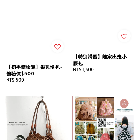
【特別講習】離家出走小
腰包
【初學體驗課】很難慢包-
Regular
NT$ 1,500
體驗價$500
price
Regular
NT$ 500
price