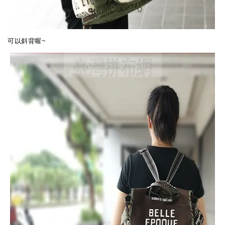
可以斜背喔~