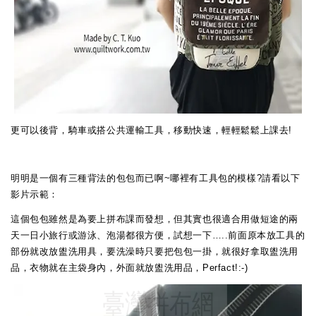
更可以後背，騎車或搭公共運輸工具，移動快速，輕輕鬆鬆上課去!
明明是一個有三種背法的包包而已啊~哪裡有工具包的模樣?請看以下
影片示範：
這個包包雖然是為要上拼布課而發想，但其實也很適合用做短途的兩
天一日小旅行或游泳、泡湯都很方便，試想一下…..前面原本放工具的
部份就改放盥洗用具，要洗澡時只要把包包一掛，就很好拿取盥洗用
品，衣物就在主袋身內，外面就放盥洗用品，Perfact!:-)