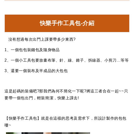
快樂手作工具包-介紹
沒有想過每次出門上課要帶多少東西?
有
1
、一個包包裝錢包及隨身物品
2
、一個小工具包要放畫布筆、針、線、錐子、拆線器、小剪刀…等等
3
、還要一個裝布及半成品的大包包
這是起碼的裝備吧?那我們為何不簡化一下呢?將這三者合在一起~~只
要帶一個包出門，輕裝簡潔，快樂上課去!
【快樂手作工具包】就是在這樣的思考及需求下，所設計製作的包包
嘍~