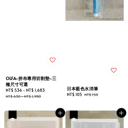
OLFA-拼布專用切割墊-三
種尺寸可選
日本藍色水消筆
Sale
NT$ 536
-
NT$ 1,683
Regular
Sale
NT$ 105
Regular
NT$ 150
price
price
NT$ 630
-
NT$ 1,980
price
price
優惠
優惠