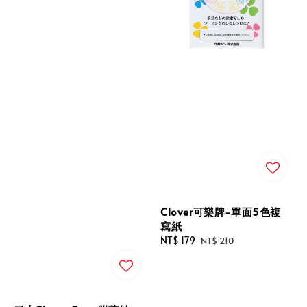
Clover可樂牌-單面5色複
寫紙
Sale
NT$ 179
Regular
NT$ 210
price
price