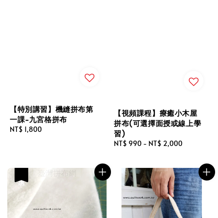
【特別講習】機縫拼布第
【視頻課程】療癒小木屋
一課-九宮格拼布
拼布(可選擇面授或線上學
Regular
NT$ 1,800
習)
price
Regular
NT$ 990
-
NT$ 2,000
price
優惠