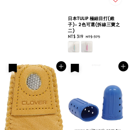
日本TULIP 極細目打(錐
子)- 2色可選(拆線三寶之
二)
Sale
NT$ 319
Regular
NT$ 375
price
price
優惠
優惠