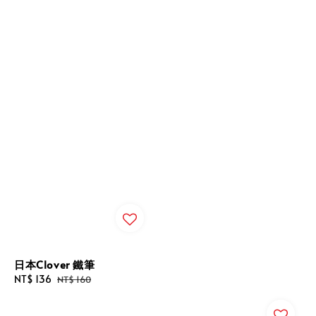
日本Clover 鐵筆
Sale
NT$ 136
Regular
NT$ 160
price
price