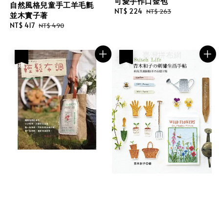
可愛手作口金包
自然風格兒童手工羊毛氈
Sale
NT$ 224
Regular
NT$ 263
並木實子著
price
price
Sale
NT$ 417
Regular
NT$ 490
price
price
優惠
優惠