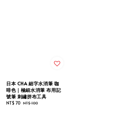
日本 CHA 細字水消筆 咖
啡色｜極細水消筆 布用記
號筆 刺繡拼布工具
Sale
NT$ 70
Regular
NT$ 100
price
price