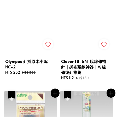
Olympus 針插原木小碗
Clover 18-641 脫線修補
HC-2
針｜拼布藏線神器｜勾線
修復針推薦
Sale
NT$ 252
Regular
NT$ 360
price
price
Sale
NT$ 112
Regular
NT$ 160
price
price
優惠
優惠