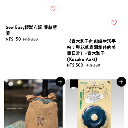
Sew Easy輕鬆布調 葉慈慧
著
Sale
NT$ 150
Regular
NT$ 350
《青木和子的刺繡生活手
price
price
帖：與花草庭園相伴的美
麗日常》-青木和子
(Kazuko Aoki)
Sale
NT$ 300
Regular
NT$ 380
price
price
優惠