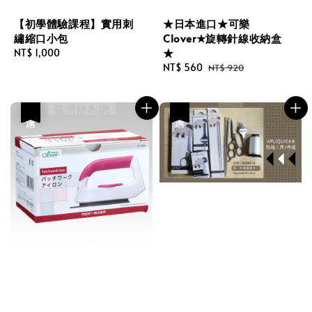
【初學體驗課程】實用刺
★日本進口★可樂
繡縮口小包
Clover★旋轉針線收納盒
★
Regular
NT$ 1,000
price
Sale
NT$ 560
Regular
NT$ 920
price
price
優惠
優惠