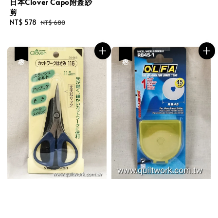
日本Clover Capo附蓋紗
剪
Sale
NT$ 578
Regular
NT$ 680
price
price
優惠
優惠