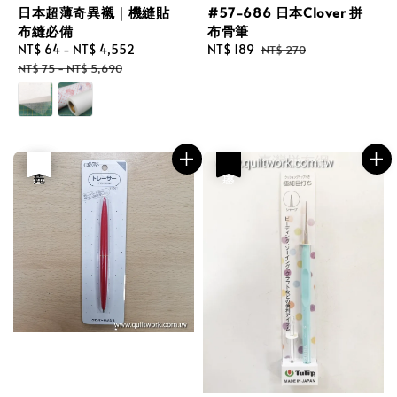
日本超薄奇異襯｜機縫貼
#57-686 日本Clover 拼
布縫必備
布骨筆
Sale
NT$ 64
-
NT$ 4,552
Regular
Sale
NT$ 189
Regular
NT$ 270
price
price
price
price
NT$ 75
-
NT$ 5,690
優惠
售完
優惠