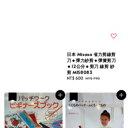
日本 Misasa 省力剪線剪
刀🔸彈力紗剪🔹彈簧剪刀
🔸12公分🔹剪刀 線剪 紗
剪 MIS8083
Sale
NT$ 600
Regular
NT$ 790
price
price
優惠
優惠