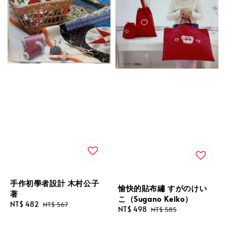
手作初學者設計 木村公子
愉快的貼布繡 すがのけい
著
こ（Sugano Keiko）
Sale
NT$ 482
Regular
NT$ 567
Sale
NT$ 498
Regular
NT$ 585
price
price
price
price