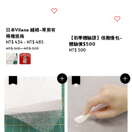
日本Vilene 鋪棉-單剪有
兩種規格
【初學體驗課】很難慢包-
Sale
NT$ 434
-
NT$ 485
Regular
體驗價$500
price
price
NT$ 510
-
NT$ 570
Regular
NT$ 500
price
優惠
優惠