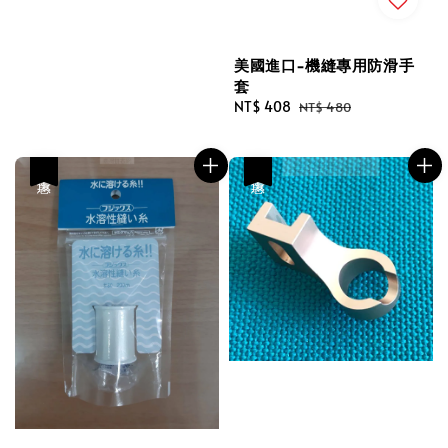
美國進口-機縫專用防滑手
套
Sale
NT$ 408
Regular
NT$ 480
price
price
優惠
優惠