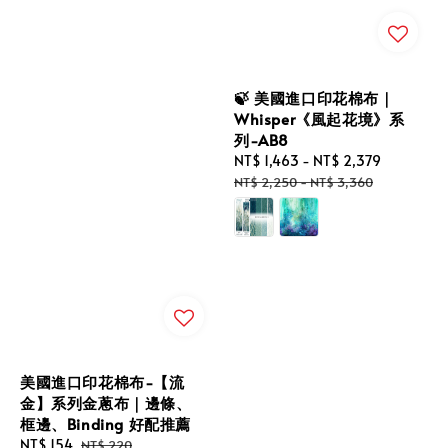
🍃 美國進口印花棉布｜
Whisper《風起花境》系
列-AB8
Sale
NT$ 1,463
-
NT$ 2,379
Regular
price
price
NT$ 2,250
-
NT$ 3,360
美國進口印花棉布-【流
金】系列金蔥布｜邊條、
框邊、Binding 好配推薦
Sale
NT$ 154
Regular
NT$ 220