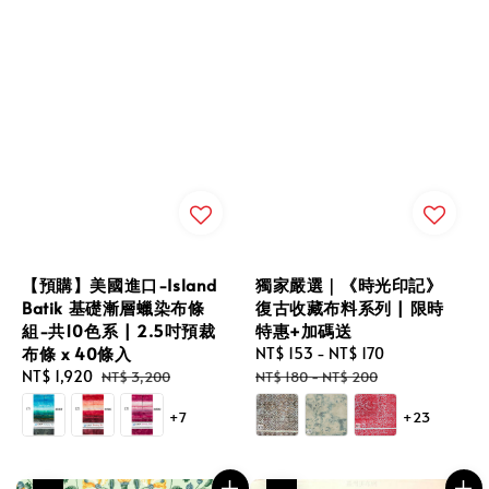
獨家嚴選｜《時光印記》
【預購】美國進口-Island
復古收藏布料系列 | 限時
Batik 基礎漸層蠟染布條
特惠+加碼送
組-共10色系 | 2.5吋預裁
布條 x 40條入
Sale
NT$ 153
-
NT$ 170
Regular
price
price
Sale
NT$ 1,920
Regular
NT$ 180
-
NT$ 200
NT$ 3,200
price
price
+23
+7