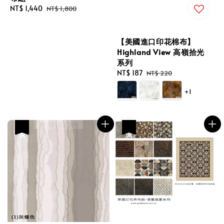
Sale
NT$ 1,440
Regular
NT$ 1,800
price
price
【美國進口印花棉布】
Highland View 高嶺拾光
系列
Sale
NT$ 187
Regular
NT$ 220
price
price
+1
優惠
優惠