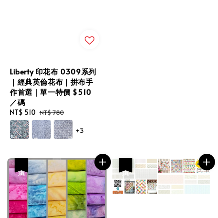
Liberty 印花布 0309系列
｜經典英倫花布｜拼布手
作首選｜單一特價 $510
／碼
Sale
NT$ 510
Regular
NT$ 780
price
price
+3
優惠
優惠