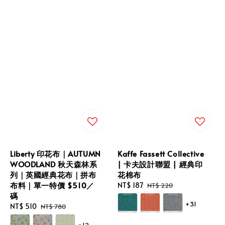
Liberty 印花布｜AUTUMN
Kaffe Fassett Collective
WOODLAND 秋天森林系
| 卡夫設計聯盟 | 經典印
列｜英國經典花布｜拼布
花棉布
布料｜單一特價 $510／
Sale
NT$ 187
Regular
NT$ 220
碼
price
price
+31
Sale
NT$ 510
Regular
NT$ 780
price
price