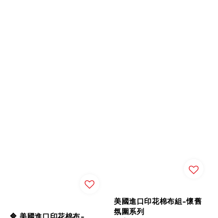
美國進口印花棉布組-懷舊
氛圍系列
🔷 美國進口印花棉布-