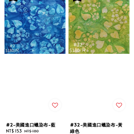
#2-美國進口蠟染布-藍
#32-美國進口蠟染布-黃
綠色
Sale
NT$ 153
Regular
NT$ 180