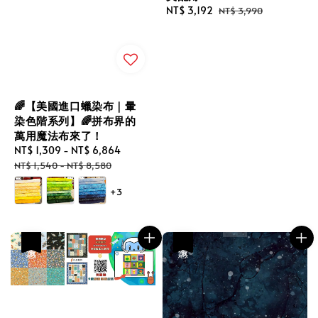
Sale
NT$ 3,192
Regular
NT$ 3,990
price
price
🌈【美國進口蠟染布｜暈
染色階系列】🌈拼布界的
萬用魔法布來了！
Sale
NT$ 1,309
-
NT$ 6,864
Regular
price
price
NT$ 1,540
-
NT$ 8,580
+3
優惠
優惠