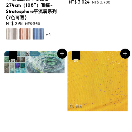
Sale
NT$ 3,024
Regular
NT$ 3,780
274cm（108”）寬幅-
price
price
Stratosphere平流層系列
(7色可選)
Sale
NT$ 298
Regular
NT$ 350
price
price
+4
優惠
優惠