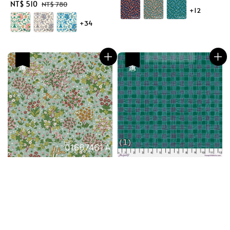
price
price
Sale
NT$ 510
Regular
NT$ 780
+12
price
price
+34
優惠
優惠