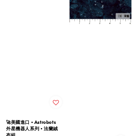
🚀美國進口 ▪︎ Astrobots
外星機器人系列 ▪︎ 法蘭絨
布組