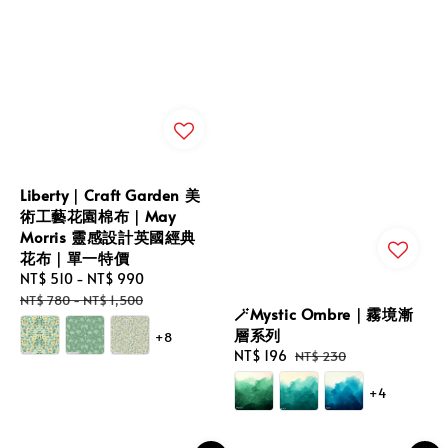
Liberty｜Craft Garden 美
術工藝花園棉布｜May
Morris 靈感設計英國經典
花布｜單一特價
Sale
NT$ 510
-
NT$ 990
Regular
price
price
NT$ 780
-
NT$ 1,500
🪄Mystic Ombre｜霧境漸
層系列
+8
Sale
NT$ 196
Regular
NT$ 230
price
price
+4