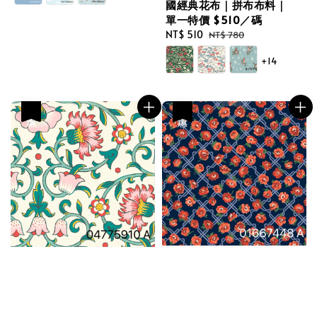
國經典花布｜拼布布料｜
單一特價 $510／碼
Sale
NT$ 510
Regular
NT$ 780
price
price
+14
優惠
優惠