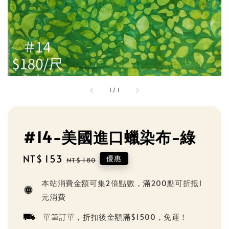
1
/
1
#14-美國進口蠟染布-綠
Sale
NT$ 153
Regular
優惠
NT$ 180
price
price
本站消費金額可集2倍點數，滿200點可折抵1
元消費
單筆訂單，折扣後金額滿$1500，免運！