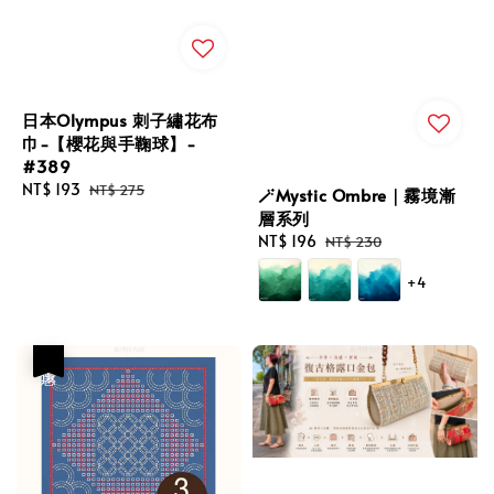
日本Olympus 刺子繡花布
巾-【櫻花與手鞠球】-
#389
Sale
NT$ 193
Regular
NT$ 275
🪄Mystic Ombre｜霧境漸
price
price
層系列
Sale
NT$ 196
Regular
NT$ 230
price
price
+4
優惠