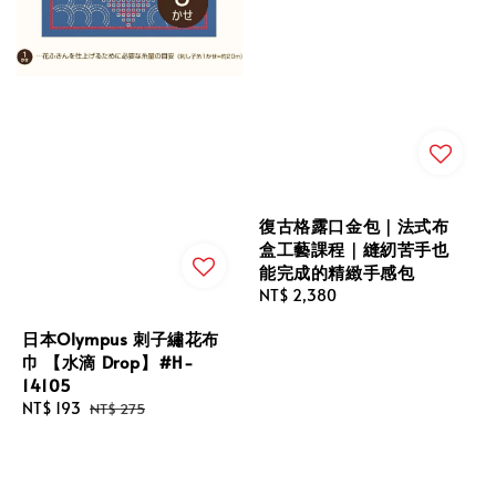
復古格露口金包｜法式布
盒工藝課程｜縫紉苦手也
能完成的精緻手感包
Regular
NT$ 2,380
price
日本Olympus 刺子繡花布
巾 【水滴 Drop】#H-
14105
Sale
NT$ 193
Regular
NT$ 275
price
price