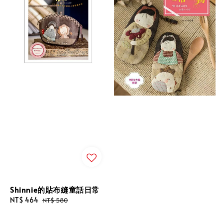
Shinnie的貼布縫童話日常
Sale
NT$ 464
Regular
NT$ 580
price
price