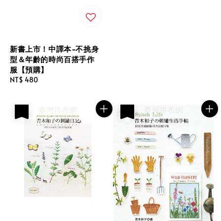
新書上市！中譯本-不挑身
型＆年齡的時尚百搭手作
服【預購】
Regular
NT$ 480
price
優惠
優惠