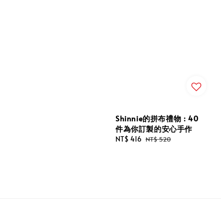
Shinnie的拼布禮物 : 40
件為你訂製的安心手作
Sale
NT$ 416
Regular
NT$ 520
price
price