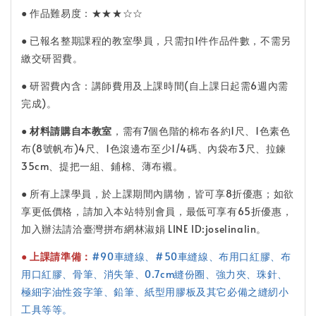
● 作品難易度：★★★☆☆
● 已報名整期課程的教室學員，只需扣1件作品件數，不需另
繳交研習費。
● 研習費內含：講師費用及上課時間(自上課日起需6週內需
完成)。
●
材料請購自本教室
，需有7個色階的棉布各約1尺、1色素色
布(8號帆布)4尺、1色滾邊布至少1/4碼、內袋布3尺、拉鍊
35cm、提把一組、鋪棉、薄布襯。
● 所有上課學員，於上課期間內購物，皆可享8折優惠；如欲
享更低價格，請加入本站特別會員，最低可享有65折優惠，
加入辦法請洽臺灣拼布網林淑娟 LINE ID:joselinalin。
● 上課請準備：
#90車縫線、#50車縫線、布用口紅膠、布
用口紅膠、骨筆、消失筆、0.7cm縫份圈、強力夾、珠針、
極細字油性簽字筆、鉛筆、紙型用膠板及其它必備之縫紉小
工具等等。