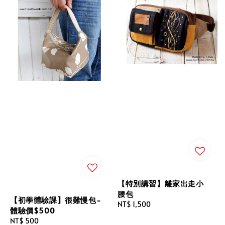
【特別講習】離家出走小
腰包
【初學體驗課】很難慢包-
Regular
NT$ 1,500
體驗價$500
price
Regular
NT$ 500