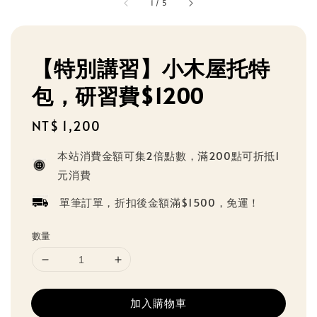
1
/
5
【特別講習】小木屋托特
包，研習費$1200
Regular
NT$ 1,200
price
本站消費金額可集2倍點數，滿200點可折抵1
元消費
單筆訂單，折扣後金額滿$1500，免運！
數量
加入購物車