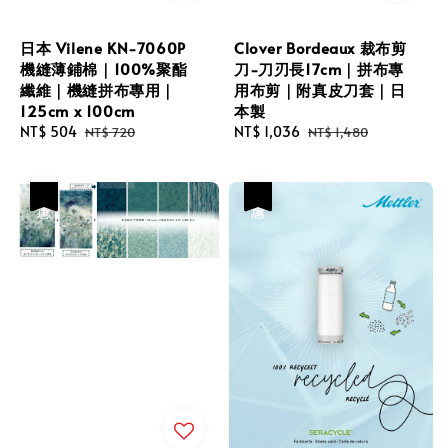
日本 Vilene KN-7060P
Clover Bordeaux 裁布剪
機縫薄鋪棉｜100%聚酯
刀-刀刃長17cm｜拼布專
纖維｜機縫拼布專用｜
用布剪｜附真皮刀套｜日
125cm x 100cm
本製
Sale
NT$ 504
Regular
Sale
NT$ 1,036
Regular
NT$ 720
NT$ 1,480
price
price
price
price
優惠
優惠