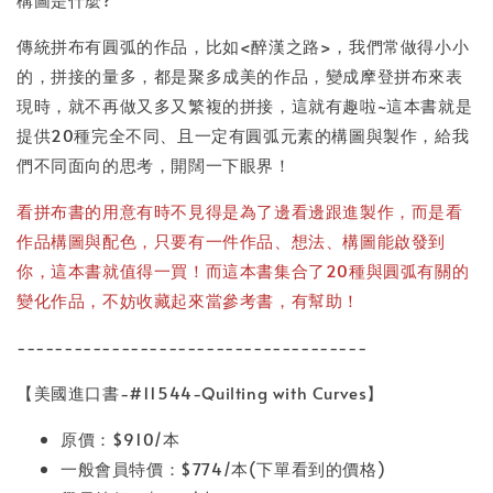
傳統拼布有圓弧的作品，比如<醉漢之路>，我們常做得小小
的，拼接的量多，都是聚多成美的作品，變成摩登拼布來表
現時，就不再做又多又繁複的拼接，這就有趣啦~這本書就是
提供20種完全不同、且一定有圓弧元素的構圖與製作，給我
們不同面向的思考，開闊一下眼界！
看拼布書的用意有時不見得是為了邊看邊跟進製作，而是看
作品構圖與配色，只要有一件作品、想法、構圖能啟發到
你，這本書就值得一買！而這本書集合了20種與圓弧有關的
變化作品，不妨收藏起來當參考書，有幫助！
-------------------------------------
【美國進口書-#11544-Quilting with Curves】
原價：$910/本
一般會員特價：$774/本(下單看到的價格)