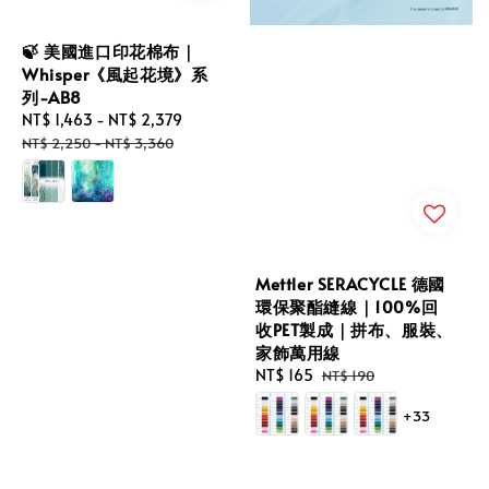
🍃 美國進口印花棉布｜
Whisper《風起花境》系
列-AB8
Sale
NT$ 1,463
-
NT$ 2,379
Regular
price
price
NT$ 2,250
-
NT$ 3,360
Mettler SERACYCLE 德國
環保聚酯縫線｜100%回
收PET製成｜拼布、服裝、
家飾萬用線
Sale
NT$ 165
Regular
NT$ 190
price
price
+33