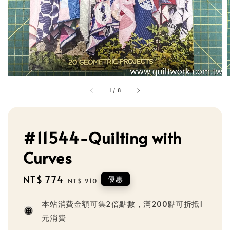
1
/
8
#11544-Quilting with
Curves
Sale
NT$ 774
Regular
優惠
NT$ 910
price
price
本站消費金額可集2倍點數，滿200點可折抵1
元消費