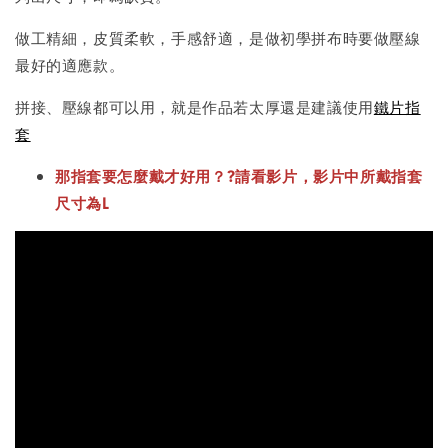
做工精細，皮質柔軟，手感舒適，是做初學拼布時要做壓線
最好的適應款。
拼接、壓線都可以用，就是作品若太厚還是建議使用
鐵片指
套
那指套要怎麼戴才好用？?請看影片，影片中所戴指套
尺寸為L