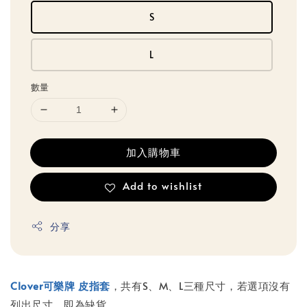
S
L
數量
加入購物車
Add to wishlist
分享
Clover可樂牌 皮指套
，共有S、M、L三種尺寸，若選項沒有
列出尺寸，即為缺貨。