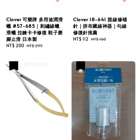
Clover 可樂牌 多用途潤滑
Clover 18-641 脫線修補
蠟 #57-685｜刺繡線蠟
針｜拼布藏線神器｜勾線
滑蠟 拉鍊卡卡修復 鞋子磨
修復針推薦
腳止滑 日本製
Sale
NT$ 112
Regular
NT$ 160
Sale
NT$ 200
Regular
price
price
NT$ 295
price
price
優惠
優惠