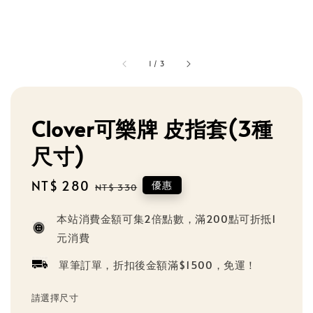
1
/
3
Clover可樂牌 皮指套(3種
尺寸)
Sale
NT$ 280
Regular
優惠
NT$ 330
price
price
本站消費金額可集2倍點數，滿200點可折抵1
元消費
單筆訂單，折扣後金額滿$1500，免運！
請選擇尺寸