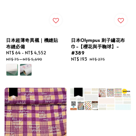
日本超薄奇異襯｜機縫貼
日本Olympus 刺子繡花布
布縫必備
巾-【櫻花與手鞠球】-
#389
Sale
NT$ 64
-
NT$ 4,552
Regular
price
price
Sale
NT$ 193
Regular
NT$ 75
-
NT$ 5,690
NT$ 275
price
price
優惠
優惠