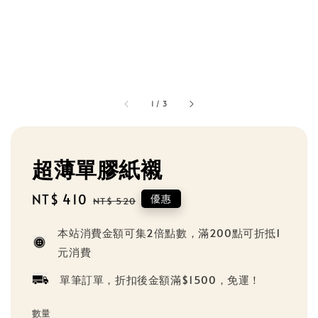
1
/
3
超薄單膠紙襯
Sale
NT$ 410
Regular
優惠
NT$ 520
price
price
本站消費金額可集2倍點數，滿200點可折抵1
元消費
單筆訂單，折扣後金額滿$1500，免運！
數量