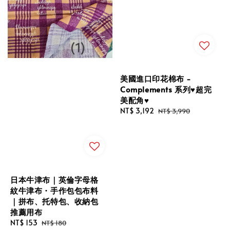
美國進口印花棉布 -
Complements 系列♥️超完
美配角♥️
Sale
NT$ 3,192
Regular
NT$ 3,990
price
price
日本牛津布｜英倫字母格
紋牛津布・手作包包布料
｜拼布、托特包、收納包
推薦用布
Sale
NT$ 153
Regular
NT$ 180