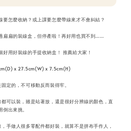
線要怎麼收納？或上課要怎麼帶線來才不會糾結？
過扁扁的裝線盒，但停產啦！再好用也買不到……
個好用好裝線的手提收納盒！ 推薦給大家！
D) x 27.5cm(W) x 7.5cm(H)
是固定的，不可移動反而裝得牢。
線都可以裝，雖是站著放，還是很好分辨線的顏色，直
用倒出來挑。
線，手做人很多零配件都好裝，就算不是拼布手作人，