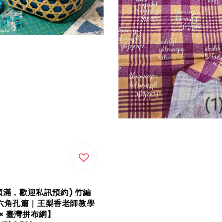
已額滿，歡迎私訊預約) 竹編
六角孔篇｜王梨香老師教學
× 臺灣拼布網】