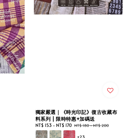
獨家嚴選｜《時光印記》復古收藏布
料系列 | 限時特惠+加碼送
Sale
NT$ 153
-
NT$ 170
Regular
NT$ 180
-
NT$ 200
price
price
+23