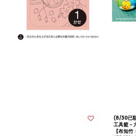
(8/30
工具籃－
【布知竹 