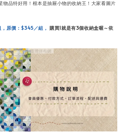
星物品特好用！根本是抽屜小物的收納王！大家看圖片
，原價：$345／組，
購買1就是有3個收納盒喔～依