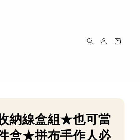
收納線盒組★也可當
件盒★拼布手作人必