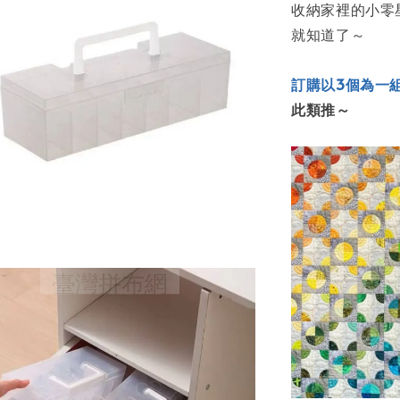
收納家裡的小零
就知道了～
訂購以3個為一組
此類推～