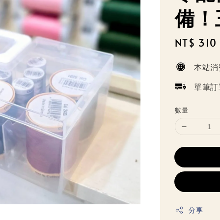
備！
Sale
NT$ 310
price
本站消
單筆訂
數量
分享