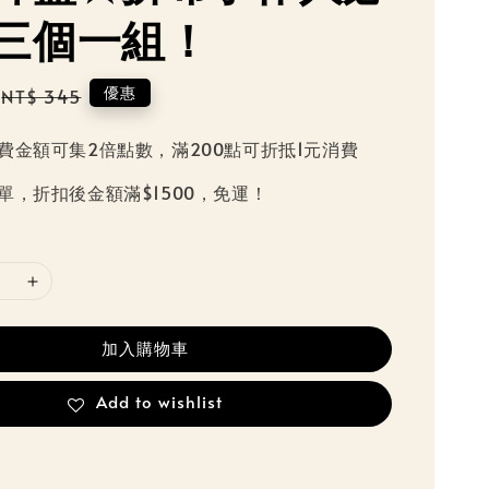
三個一組！
Regular
優惠
NT$ 345
price
費金額可集2倍點數，滿200點可折抵1元消費
單，折扣後金額滿$1500，免運！
加入購物車
Add to wishlist