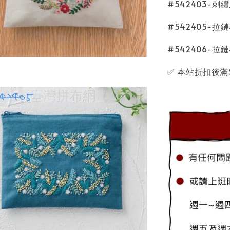
#542403-刺
#542405-拉
#542406-拉
✅️ 本站折扣後滿