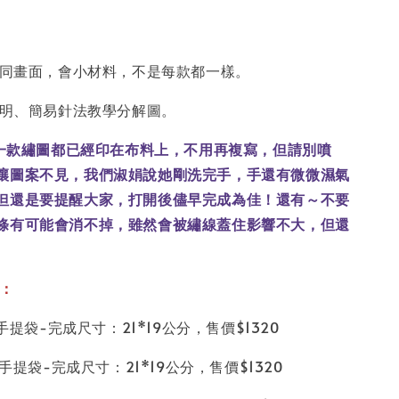
據不同畫面，會小材料，不是每款都一樣。
說明、簡易針法教學分解圖。
每一款繡圖都已經印在布料上，不用再複寫，但請別噴
讓圖案不見，我們淑娟說她剛洗完手，手還有微微濕氣
但還是要提醒大家，打開後儘早完成為佳！還有～不要
條有可能會消不掉，雖然會被繡線蓋住影響不大，但還
：
繡手提袋-完成尺寸：21*19公分，售價$1320
繡手提袋-完成尺寸：21*19公分，售價$1320