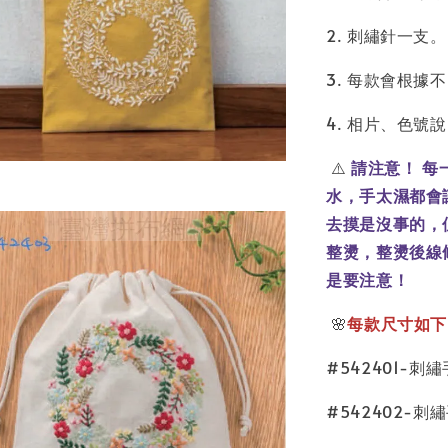
2. 刺繡針一支。
3. 每款會根
4. 相片、色號
⚠️
請注意！ 
水，手太濕都會
去摸是沒事的，
整燙，整燙後線
是要注意！
🌸
每款尺寸如下
#542401-刺
#542402-刺