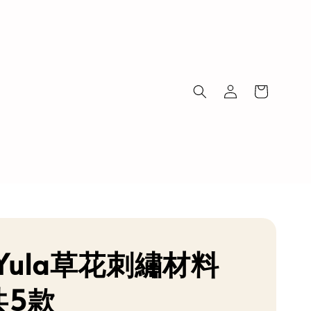
Yula草花刺繡材料
共5款