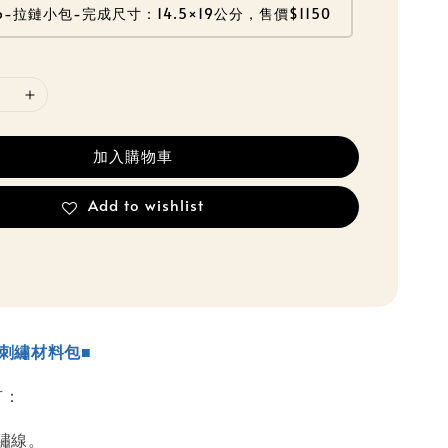
6-拉鏈小包-完成尺寸：14.5×19公分，售價$1150
加入購物車
Add to wishlist
花刺繡材料包■
有：
的繡線。