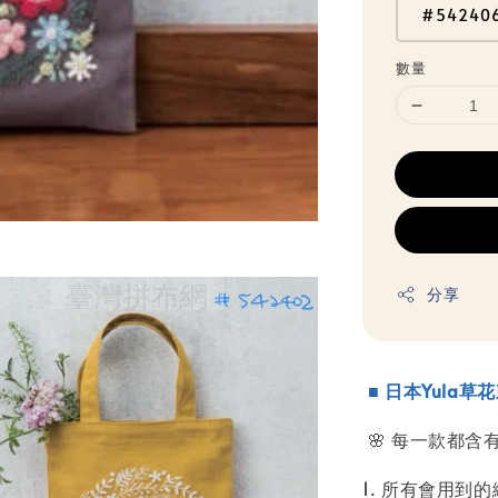
#54240
數量
分享
■
日本Yula草
🌸 每一款都含
1. 所有會用到