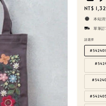
Regular
NT$ 1,3
price
本站消
單筆訂
請選擇
#5424
#54
#5424
#54240