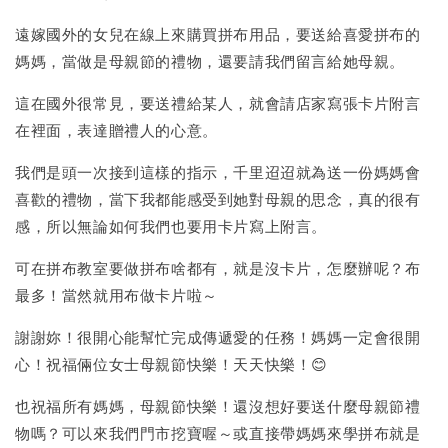
遠嫁國外的女兒在線上來購買拼布用品，要送給喜愛拼布的
媽媽，當做是母親節的禮物，還要請我們留言給她母親。
這在國外很常見，要送禮給某人，就會請店家寫張卡片附言
在裡面，表達贈禮人的心意。
我們是頭一次接到這樣的指示，千里迢迢就為送一份媽媽會
喜歡的禮物，當下我都能感受到她對母親的思念，真的很有
感，所以無論如何我們也要用卡片寫上附言。
可在拼布教室要做拼布啥都有，就是沒卡片，怎麼辦呢？布
最多！當然就用布做卡片啦～
謝謝妳！很開心能幫忙完成傳遞愛的任務！媽媽一定會很開
心！祝福倆位女士母親節快樂！天天快樂！😊
也祝福所有媽媽，母親節快樂！還沒想好要送什麼母親節禮
物嗎？可以來我們門市挖寶喔～或直接帶媽媽來學拼布就是