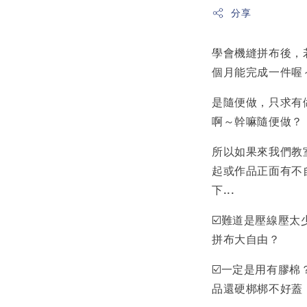
分享
學會機縫拼布後，
個月能完成一件喔
是隨便做，只求有
啊～幹嘛隨便做？
所以如果來我們教
起或作品正面有不
下...
☑️難道是壓線壓
拼布大自由？
☑️一定是用有膠
品還硬梆梆不好蓋