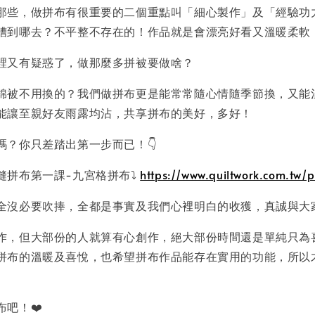
那些，做拼布有很重要的二個重點叫「細心製作」及「經驗功
糟到哪去？不平整不存在的！作品就是會漂亮好看又溫暖柔軟
心裡又有疑惑了，做那麼多拼被要做啥？
棉被不用換的？我們做拼布更是能常常隨心情隨季節換，又能
能讓至親好友雨露均沾，共享拼布的美好，多好！
嗎？你只差踏出第一步而已！👇
縫拼布第一課-九宮格拼布⤵️
https://www.quiltwork.com.tw/p
全沒必要吹捧，全都是事實及我們心裡明白的收獲，真誠與大
作，但大部份的人就算有心創作，絕大部份時間還是單純只為
拼布的溫暖及喜悅，也希望拼布作品能存在實用的功能，所以
吧！❤️