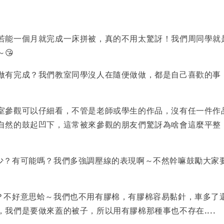
若能一個月就完成一床拼被，真的不用太驚訝！我們周同學就
～😘
做有完成？我們教室同學沒人在隨便做做，都是自己喜歡的事
室參觀可以仔細看，不管是老師或學生的作品，沒有任一件作
自然的鼓起凹下，這常被來參觀的朋友們驚訝為啥會這麼平整
太少？有可能嗎？我們多強調壓線的表現啊～不然幹嘛鼓勵大家
棉？不好意思蛤～我們也不用有膠棉，有膠棉容易黏針，車多了
，我們是要做來蓋的被子，所以用有膠棉那種事也不存在....