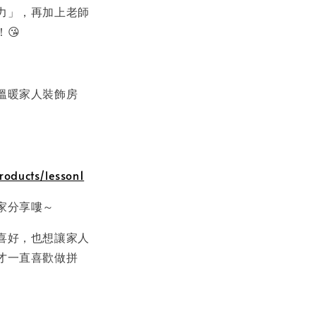
力」，再加上老師
！😘
溫暖家人裝飾房
roducts/lesson1
家分享嘍～
喜好，也想讓家人
才一直喜歡做拼