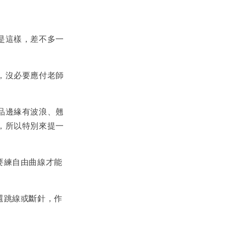
是這樣，差不多一
，沒必要應付老師
品邊緣有波浪、翹
，所以特別來提一
要練自由曲線才能
還跳線或斷針，作