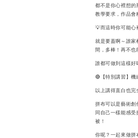
都不是你心裡想的
教學要求，作品會
💡而這時你可能
就是要蓋啊～誰家
間，多棒！再不也
誰都可做到這樣好
🔴【特別講習】機
以上講得直白也完
拼布可以是藝術創
同自己一樣能感受
被！
你呢？一起來做拼布