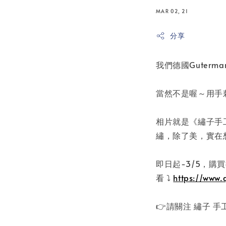
MAR 02, 21
分享
我們德國Guter
當然不是喔～用手
相片就是《繡子手工
繡，除了美，實在
即日起-3/5，購
看 ⤵️
https://www.
👉請關注 繡子 手工刺繡 