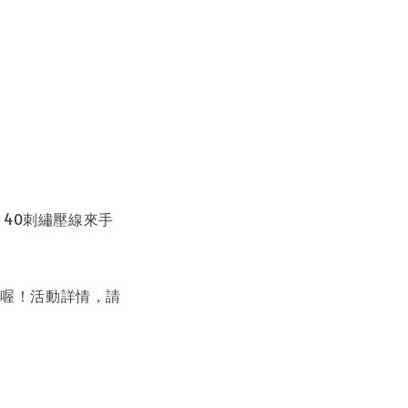
＃40刺繡壓線來手
/5喔！活動詳情，請