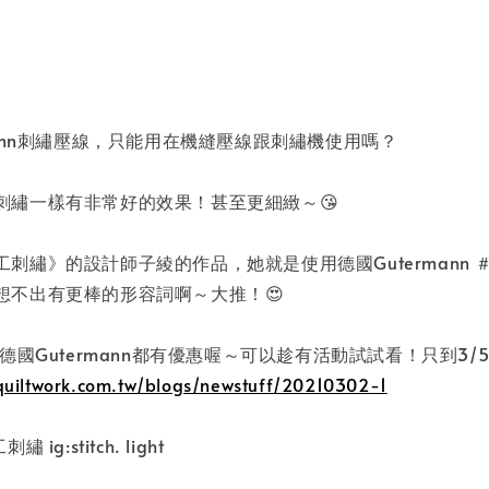
mann刺繡壓線，只能用在機縫壓線跟刺繡機使用嗎？
刺繡一樣有非常好的效果！甚至更細緻～😘
刺繡》的設計師子綾的作品，她就是使用德國Gutermann 
想不出有更棒的形容詞啊～大推！😍
買德國Gutermann都有優惠喔～可以趁有活動試試看！只到3
quiltwork.com.tw/blogs/newstuff/20210302-1
ig:stitch. light