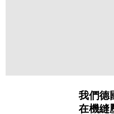
我們德國
在機縫