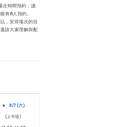
場次時間預約，讓
能有8人預約。
可以，安排場次的目
，還請大家理解與配
■ 8/7 (六)
(上半場)