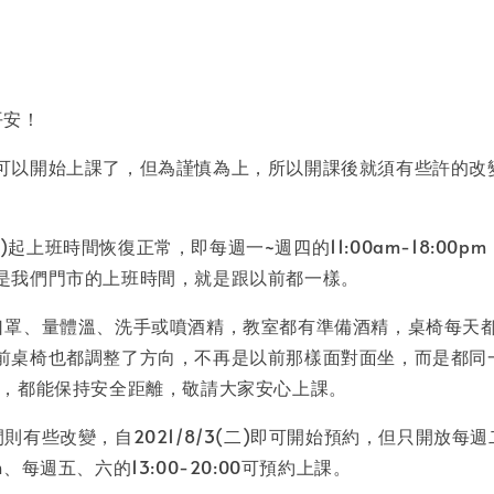
平安！
可以開始上課了，但為謹慎為上，所以開課後就須有些許的改
2(一)起上班時間恢復正常，即每週一~週四的11:00am-18:00
00，這是我們門市的上班時間，就是跟以前都一樣。
口罩、量體溫、洗手或噴酒精，教室都有準備酒精，桌椅每天
前桌椅也都調整了方向，不再是以前那樣面對面坐，而是都同
D，都能保持安全距離，敬請大家安心上課。
則有些改變，自2021/8/3(二)即可開始預約，但只開放每
00pm、每週五、六的13:00-20:00可預約上課。