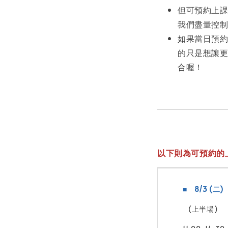
但可預約上課
我們盡量控制
如果當日預
的只是想讓
合喔！
以下則為可預約的
■ 8/3 (二)
(上半場)