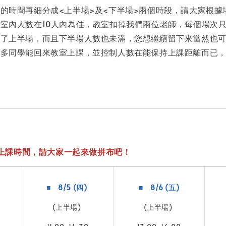
的時間再細分成<上半場>及<下半場>兩個時段，請大家根據
室內人數在10人內為佳，教室扣掉我們兩位老師，每個場次只
約了上半場，而且下半場人數也未滿，您想繼續留下來當然也
更多同學能回來教室上課，並控制人數在能保持上課距離而已
上課時間，請大家一起來做拼布吧！
■ 8/5 (四)
■ 8/6 (五)
(上半場)
(上半場)