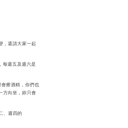
變，還請大家一起
pm，每週五及週六是
都會擦酒精，你們也
一方向坐，妳只會
週二、週四的