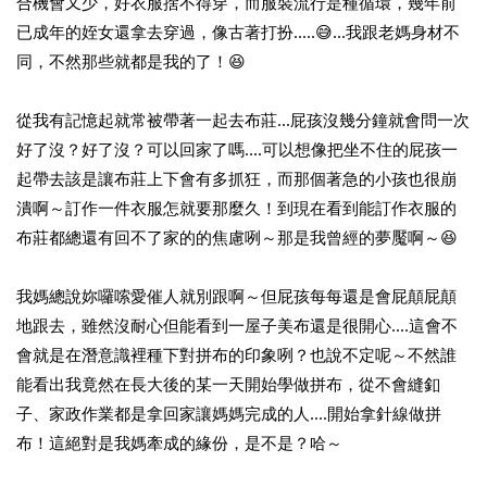
合機會又少，好衣服捨不得穿，而服裝流行是種循環，幾年前
已成年的姪女還拿去穿過，像古著打扮.....😅...我跟老媽身材不
同，不然那些就都是我的了！😆
從我有記憶起就常被帶著一起去布莊...屁孩沒幾分鐘就會問一次
好了沒？好了沒？可以回家了嗎....可以想像把坐不住的屁孩一
起帶去該是讓布莊上下會有多抓狂，而那個著急的小孩也很崩
潰啊～訂作一件衣服怎就要那麼久！到現在看到能訂作衣服的
布莊都總還有回不了家的的焦慮咧～那是我曾經的夢魘啊～😆
我媽總說妳囉嗦愛催人就別跟啊～但屁孩每每還是會屁顛屁顛
地跟去，雖然沒耐心但能看到一屋子美布還是很開心....這會不
會就是在潛意識裡種下對拼布的印象咧？也說不定呢～不然誰
能看出我竟然在長大後的某一天開始學做拼布，從不會縫釦
子、家政作業都是拿回家讓媽媽完成的人....開始拿針線做拼
布！這絕對是我媽牽成的緣份，是不是？哈～