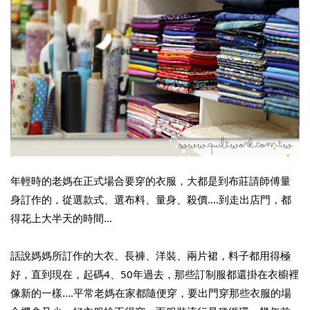
年輕時的老媽在正式場合要穿的衣服，大都是到布莊請師傅量
身訂作的，從選款式、選布料、量身、殺價....到走出店門，都
得花上大半天的時間...
話說媽媽所訂作的大衣、長褲、洋裝、兩片裙，料子都用得極
好，直到現在，起碼4、50年過去，那些訂制服都還掛在衣櫥裡
像新的一樣....平常老媽在家都隨便穿，要出門穿那些衣服的場