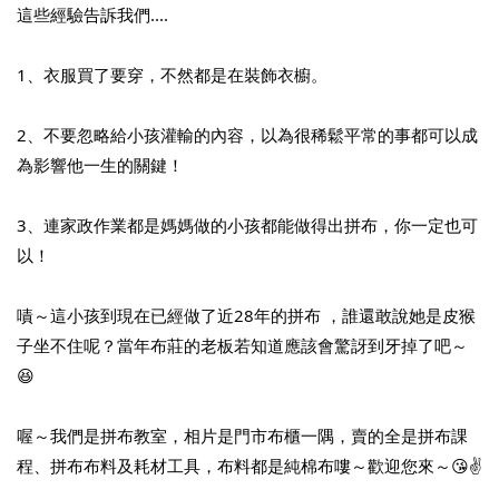
這些經驗告訴我們....
1、衣服買了要穿，不然都是在裝飾衣櫥。
2、不要忽略給小孩灌輸的內容，以為很稀鬆平常的事都可以成
為影響他一生的關鍵！
3、連家政作業都是媽媽做的小孩都能做得出拼布，你一定也可
以！
嘖～這小孩到現在已經做了近28年的拼布 ，誰還敢說她是皮猴
子坐不住呢？當年布莊的老板若知道應該會驚訝到牙掉了吧～
😆
喔～我們是拼布教室，相片是門市布櫃一隅，賣的全是拼布課
程、拼布布料及耗材工具，布料都是純棉布嘍～歡迎您來～😘✌️