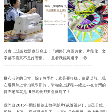
其實....這篇標題應該寫上：「網路訊息圖片化、片段化，文
字都不看真不是好習慣」....且看我娓娓道來....😆
-----------------------------------------
拼布老師的日常，除了教學外，就是要打樣，這是以前….現
在還得加上會拍教學影片，準備線上課程~~總之~~在台灣的
拼布老師就是18般武藝都要會就對了！
我們自2015年開始拍線上教學影片(或說視頻)，自己分鏡、
剪接、上架.....已經是老鳥了，未來也只會繼續，線上教學影