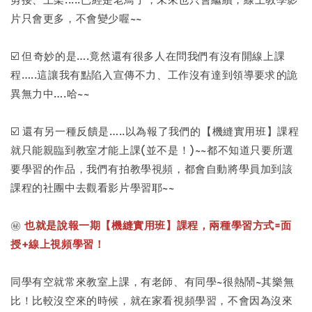
片只會更多，不會變少喔~~
☑️ 但奇妙的是….竟然還有很多人在問我們有沒有開線上課
程…..這讓我有點陷入宣傳不力、工作沒有達到領導要求的詭
異無力中….哈~~
☑️ 還有另一種反饋是…..以為報了我們的【機縫實用班】課程
就只能親臨到教室才能上課(並不是！)~~都不知道只要所選
要學習的作品，我們有拍教學視頻，都會自動將學員加到該
課程的社團中去觀看影片學習耶~~
㊙️
也就是說報一期【機縫實用班】課程，兩種學習方式=面
授+線上視頻學習！
同學有空就常來教室上課，有老師、有同學~很熱鬧~其樂無
比！比較沒空來的時候，就在家看視頻學習，不會因為沒來