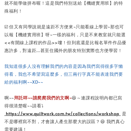
就不能學做拼布喔！這是我們特別送給【機縫實用班】的特
殊福利！
☑️ 但又有同學說就是遠距不方便來~只能看線上學習~那也可
以報【機縫實用班】呀~一樣的福利，只是不來教室就只能選
<<有開線上課程的作品>>嘍！但到底還是比報名單件作品優
惠許多，對遠距…甚至住國外的朋友特別實際也方便學習！
我知道很多人沒有理解我們的內容是因為我們寫得很多字懶
得看，我也不希望寫這麼多，但三兩行字真不能表達我們要
給的福利啊~~XD~~
啊~~
拜託咩~~請爬爬我們的文啊~
😆～連課程說明內都已寫
得很清楚喔~~請看⤵️
https://www.quiltwork.com.tw/collections/workshop
是
不是哪裡寫不對，才會讓人產生那麼大的誤區？😆 我們真心
需要建議！