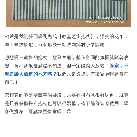
相片是我們張同學剛完成【教堂之窗抱枕】，溫婉的花布，
加上條紋搭配，就有那麼一點法國鄉村小情調呢！
想想啊～這樣的抱枕一放到客廳，整個空間的氛圍就隨著改
變，會不會浪漫滿屋不知道，但一定能讓人放鬆！
而家，不
就是讓人放鬆的地方嗎？
我們只是透過拼布讓家更輕鬆自在
而已！
家裡真的不需要豪華的裝潢，只要有拼布就很有味道，就算
是只有幾顆拼布抱枕也可以很溫馨，省下部份裝修費用，學
會做拼布，可讓家更像家喔！😘