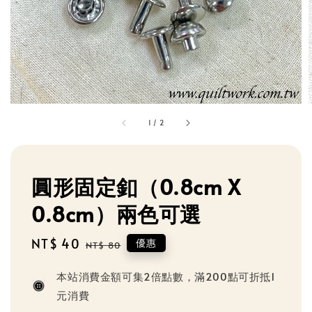
1
/
2
圓形固定釦（0.8cm X
0.8cm）兩色可選
Sale
NT$ 40
Regular
優惠
NT$ 80
price
price
本站消費金額可集2倍點數，滿200點可折抵1
元消費