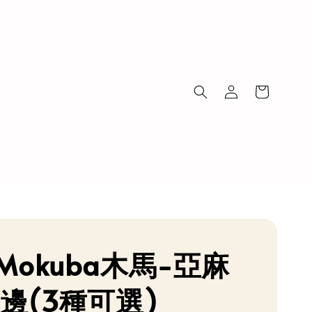
Mokuba木馬-亞麻
花邊(3種可選)