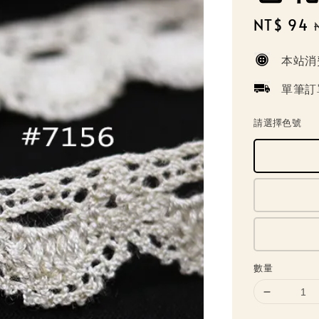
Sale
NT$ 94
price
本站消
單筆訂
請選擇色號
數量