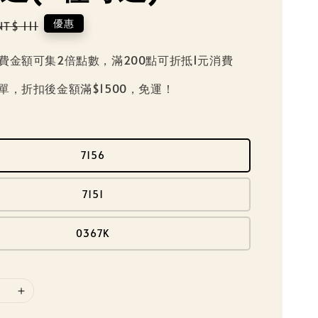
Regular
優惠
NT$ 111
price
費金額可集2倍點數，滿200點可折抵1元消費
單，折扣後金額滿$1500，免運！
7156
7151
0367K