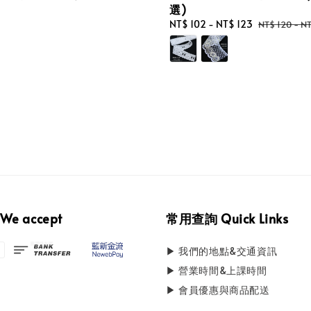
選)
Sale
NT$ 102
-
NT$ 123
Regular
NT$ 120
-
NT
price
price
e accept
常用查詢 Quick Links
▶ 我們的地點&交通資訊
▶ 營業時間&上課時間
▶ 會員優惠與商品配送