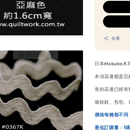
分享
日本Mokuba
本項花邊都是亞
有的花邊已經有
做娃娃、包包、
價格每種都不同
最低訂購量：1碼(