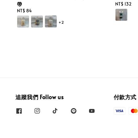
帶
Regular
NT$ 132
price
Regular
NT$ 84
price
+2
追蹤我們 Follow us
付款方式 W