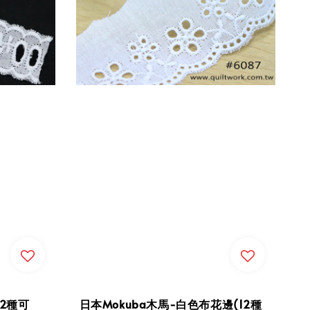
(2種可
日本Mokuba木馬-白色布花邊(12種