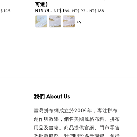
可選)
Sale
NT$ 78
-
NT$ 154
Regular
$ 145
NT$ 92
-
NT$ 188
price
price
+9
我們 About Us
臺灣拼布網成立於2004年，專注拼布
創作與教學，銷售美國風格布料、拼布
用品及書籍。商品提供官網、門市零售
及批發服務。我們開設多元課程，包括