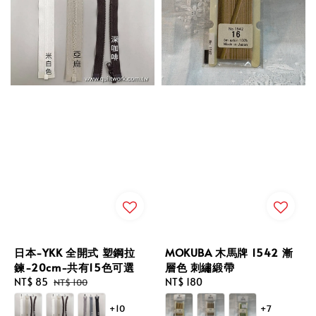
日本-YKK 全開式 塑鋼拉
MOKUBA 木馬牌 1542 漸
鍊-20cm-共有15色可選
層色 刺繡緞帶
Sale
NT$ 85
Regular
Regular
NT$ 180
NT$ 100
price
price
price
+10
+7