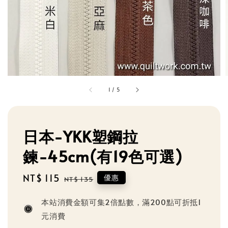
1
/
5
日本-YKK塑鋼拉
鍊-45cm(有19色可選)
Sale
NT$ 115
Regular
優惠
NT$ 135
price
price
本站消費金額可集2倍點數，滿200點可折抵1
元消費