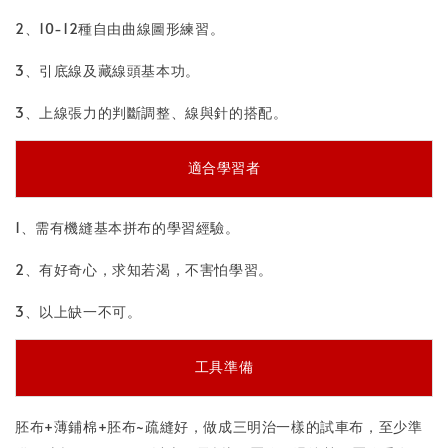
2、10-12種自由曲線圖形練習。
3、引底線及藏線頭基本功。
3、上線張力的判斷調整、線與針的搭配。
適合學習者
1、需有機縫基本拼布的學習經驗。
2、有好奇心，求知若渴，不害怕學習。
3、以上缺一不可。
工具準備
胚布+薄鋪棉+胚布~疏縫好，做成三明治一樣的試車布，至少準