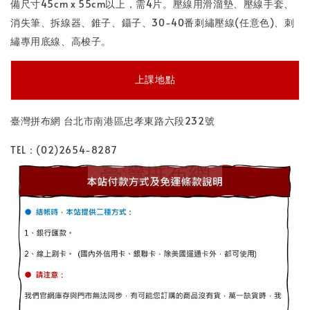
備尺寸45cm x 55cm以上，需4片。壓線用滑溜墊、壓線手套、
消失筆、拆線器、錐子、鑷子、30-40番刺繡壓線(任意色)、刺
繡專用底線、高梭子。
上課地點
臺灣拼布網 台北市南港區忠孝東路六段232號
TEL：(02)2654-8287