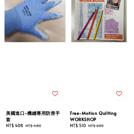
美國進口-機縫專用防滑手
Free-Motion Quilting
套
WORKSHOP
Sale
NT$ 408
Regular
Sale
NT$ 510
Regular
NT$ 480
NT$ 600
price
price
price
price