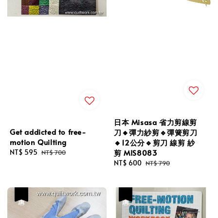
日本 Misasa 省力剪線剪
Get addicted to free-
刀🔸彈力紗剪🔹彈簧剪刀
motion Quilting
🔸12公分🔹剪刀 線剪 紗
剪 MIS8083
Sale
NT$ 595
Regular
NT$ 700
price
price
Sale
NT$ 600
Regular
NT$ 790
price
price
優惠
優惠