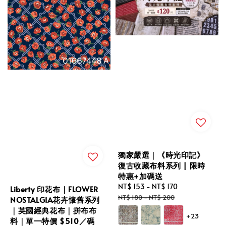
獨家嚴選｜《時光印記》
復古收藏布料系列 | 限時
特惠+加碼送
Sale
NT$ 153
-
NT$ 170
Regular
Liberty 印花布｜FLOWER
price
price
NT$ 180
-
NT$ 200
NOSTALGIA花卉懷舊系列
｜英國經典花布｜拼布布
+23
料｜單一特價 $510／碼