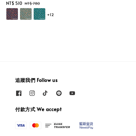
Sale
NT$ 510
Regular
NT$ 780
price
price
+12
追蹤我們 Follow us
付款方式 We accept