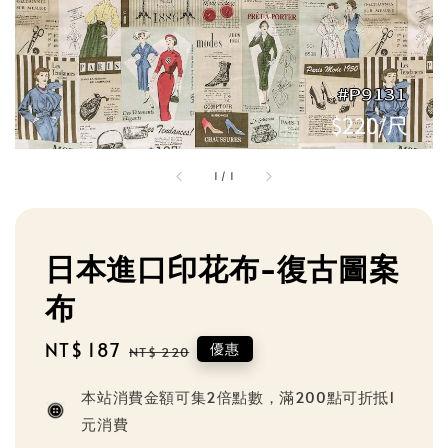
1
/
1
日本進口印花布-復古圖案
布
Sale
NT$ 187
Regular
優惠
NT$ 220
price
price
本站消費金額可集2倍點數，滿200點可折抵1
元消費