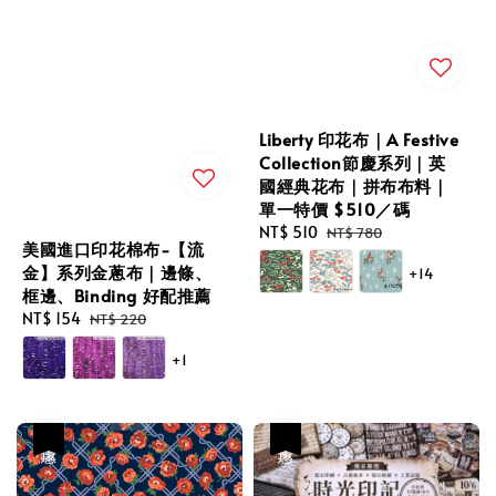
Liberty 印花布｜A Festive
Collection節慶系列｜英
國經典花布｜拼布布料｜
單一特價 $510／碼
Sale
NT$ 510
Regular
NT$ 780
美國進口印花棉布-【流
price
price
金】系列金蔥布｜邊條、
+14
框邊、Binding 好配推薦
Sale
NT$ 154
Regular
NT$ 220
price
price
+1
優惠
優惠