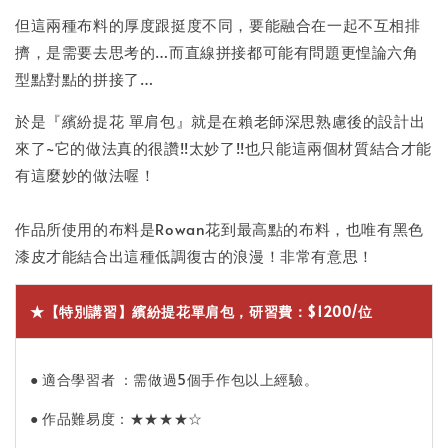
但這兩種布料的厚度跟挺度不同，要能融合在一起不互相排
擠，是需要去思考的…而直線拼接都可能有問題更惶論六角
型點對點的拼接了…
於是『繽紛提花 單肩包』就是在賴老師深思熟慮後的設計出
來了~它的做法真的很讚!!太妙了!!也只能這兩個材質結合才能
有這麼妙的做法喔！
作品所使用的布料是Rowan花到最高點的布料，也唯有黑色
漆皮才能結合出這種低調復古的浪漫！非常有意思！
★【特別講習】繽紛提花單肩包，研習費：$1200/位
● 適合學習者 ：需做過5個手作包以上經驗。
● 作品難易度：★★★★☆