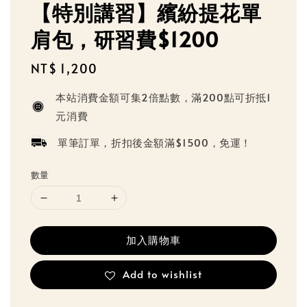
【特別講習】繽紛提花單
肩包，研習費$1200
Regular
NT$ 1,200
price
本站消費金額可集2倍點數，滿200點可折抵1
元消費
單筆訂單，折扣後金額滿$1500，免運！
數量
加入購物車
Add to wishlist