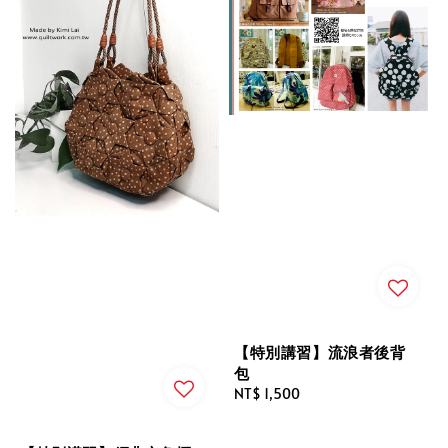
【特別講習】流浪者後背
包
Regular
NT$ 1,500
price