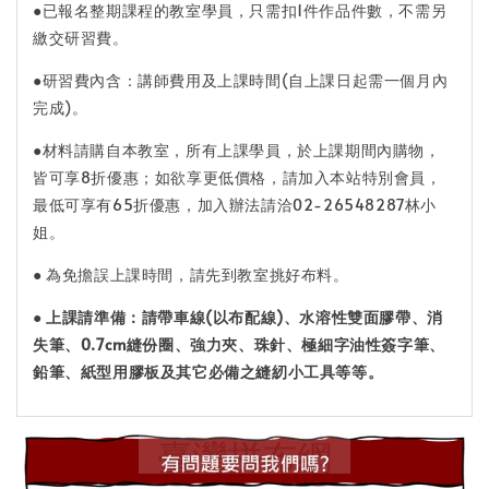
●已報名整期課程的教室學員，只需扣1件作品件數，不需另
繳交研習費。
●研習費內含：講師費用及上課時間(自上課日起需一個月內
完成)。
●材料請購自本教室，所有上課學員，於上課期間內購物，
皆可享8折優惠；如欲享更低價格，請加入本站特別會員，
最低可享有65折優惠，加入辦法請洽02-26548287林小
姐。
● 為免擔誤上課時間，請先到教室挑好布料。
● 上課請準備：
請帶車線(以布配線)、水溶性雙面膠帶、消
失筆、0.7cm縫份圈、強力夾、珠針、極細字油性簽字筆、
鉛筆、紙型用膠板及其它必備之縫紉小工具等等。