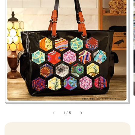
1
/
5