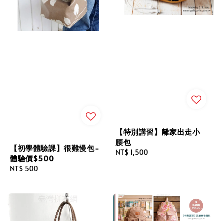
【特別講習】離家出走小
腰包
【初學體驗課】很難慢包-
Regular
NT$ 1,500
體驗價$500
price
Regular
NT$ 500
price