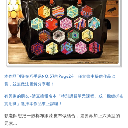
本作品刊登在巧手易NO.57的Page24，僅於書中提供作品欣
賞，並無做法圖解分享喔！
有興趣的朋友~請直接報名本「特別講習單元課程」或「機縫拼布
實用班」選擇本作品來上課嘍！
賴老師想把一般棉布跟漆皮布做結合，還要再加上六角型的
元素…