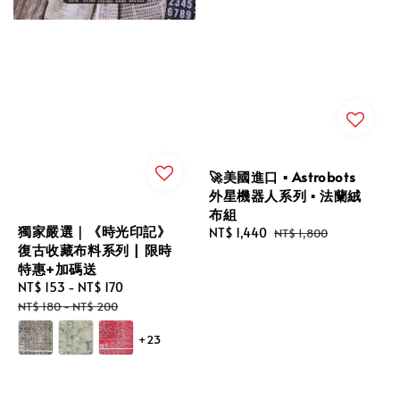
🚀美國進口 ▪︎ Astrobots
外星機器人系列 ▪︎ 法蘭絨
布組
獨家嚴選｜《時光印記》
Sale
NT$ 1,440
Regular
NT$ 1,800
復古收藏布料系列 | 限時
price
price
特惠+加碼送
Sale
NT$ 153
-
NT$ 170
Regular
price
price
NT$ 180
-
NT$ 200
+23