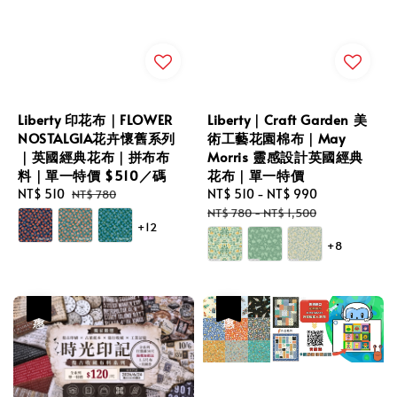
Liberty 印花布｜FLOWER
Liberty｜Craft Garden 美
NOSTALGIA花卉懷舊系列
術工藝花園棉布｜May
｜英國經典花布｜拼布布
Morris 靈感設計英國經典
料｜單一特價 $510／碼
花布｜單一特價
Sale
NT$ 510
Regular
Sale
NT$ 510
-
NT$ 990
Regular
NT$ 780
price
price
price
price
NT$ 780
-
NT$ 1,500
+12
+8
優惠
優惠