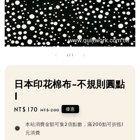
1
/
1
日本印花棉布-不規則圓點
1
Sale
NT$ 170
Regular
優惠
NT$ 200
price
price
本站消費金額可集2倍點數，滿200點可折抵1
元消費