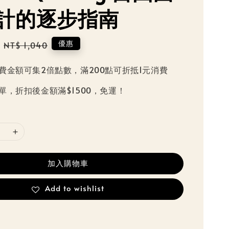
計的逐步指南
Regular
優惠
NT$ 1,040
price
費金額可集2倍點數，滿200點可折抵1元消費
單，折扣後金額滿$1500，免運！
加入購物車
Add to wishlist