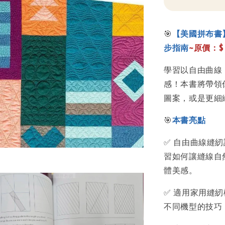
🎯
【美國拼布書】St
步指南
~原價：$
學習以自由曲線（F
感！本書將帶領
圖案，或是更細
🎯
本書亮點
✅ 自由曲線縫
習如何讓縫線自
體美感。
✅ 適用家用縫
不同機型的技巧