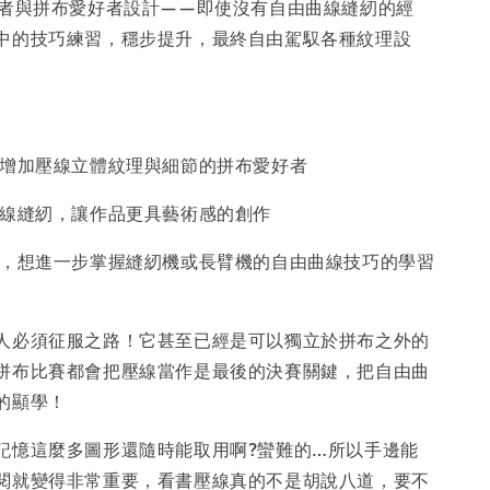
學者與拼布愛好者設計——即使沒有自由曲線縫紉的經
中的技巧練習，穩步提升，最終自由駕馭各種紋理設
作品增加壓線立體紋理與細節的拼布愛好者
由曲線縫紉，讓作品更具藝術感的創作
經驗，想進一步掌握縫紉機或長臂機的自由曲線技巧的學習
人必須征服之路！它甚至已經是可以獨立於拼布之外的
拼布比賽都會把壓線當作是最後的決賽關鍵，把自由曲
的顯學！
記憶這麼多圖形還隨時能取用啊?蠻難的…所以手邊能
閱就變得非常重要，看書壓線真的不是胡說八道，要不