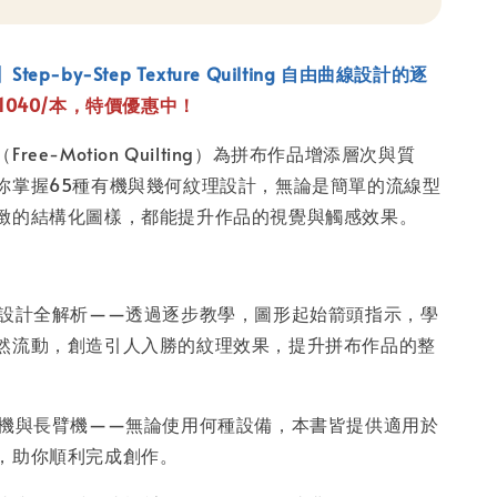
ep-by-Step Texture Quilting 自由曲線設計的逐
1040/本，特價優惠中！
ree-Motion Quilting）為拼布作品增添層次與質
你掌握65種有機與幾何紋理設計，無論是簡單的流線型
緻的結構化圖樣，都能提升作品的視覺與觸感效果。
紉設計全解析——透過逐步教學，圖形起始箭頭指示，學
然流動，創造引人入勝的紋理效果，提升拼布作品的整
紉機與長臂機——無論使用何種設備，本書皆提供適用於
，助你順利完成創作。