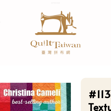
#113
Text