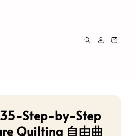
35-Step-by-Step
ure Quilting 自由曲