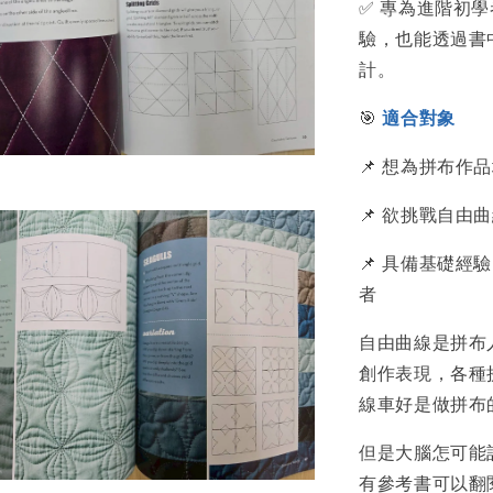
✅ 專為進階初
驗，也能透過書
計。
🎯
適合對象
📌 想為拼布
📌 欲挑戰自
📌 具備基礎
者
自由曲線是拼布
創作表現，各種
線車好是做拼布
但是大腦怎可能
有參考書可以翻