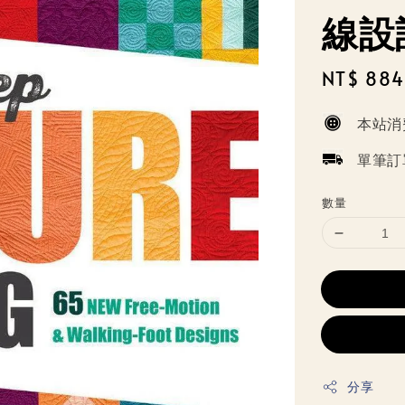
線設
Sale
NT$ 884
price
本站消
單筆訂
數量
分享