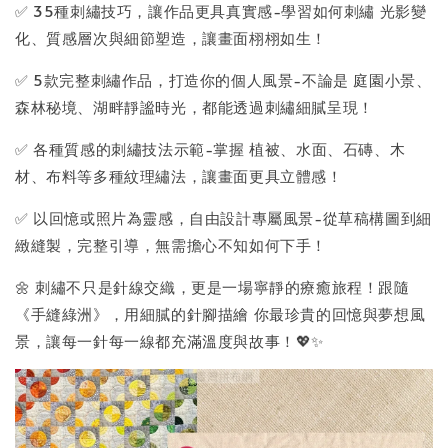
✅ 35種刺繡技巧，讓作品更具真實感-學習如何刺繡 光影變
化、質感層次與細節塑造，讓畫面栩栩如生！
✅ 5款完整刺繡作品，打造你的個人風景-不論是 庭園小景、
森林秘境、湖畔靜謐時光，都能透過刺繡細膩呈現！
✅ 各種質感的刺繡技法示範-掌握 植被、水面、石磚、木
材、布料等多種紋理繡法，讓畫面更具立體感！
✅ 以回憶或照片為靈感，自由設計專屬風景-從草稿構圖到細
緻縫製，完整引導，無需擔心不知如何下手！
🌼 刺繡不只是針線交織，更是一場寧靜的療癒旅程！跟隨
《手縫綠洲》，用細膩的針腳描繪 你最珍貴的回憶與夢想風
景，讓每一針每一線都充滿溫度與故事！💖✨