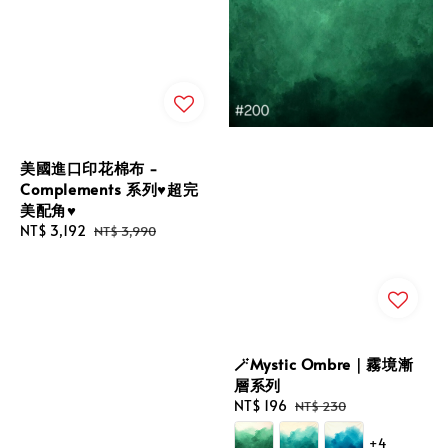
美國進口印花棉布 -
Complements 系列♥️超完
美配角♥️
Sale
NT$ 3,192
Regular
NT$ 3,990
price
price
🪄Mystic Ombre｜霧境漸
層系列
Sale
NT$ 196
Regular
NT$ 230
price
price
+4