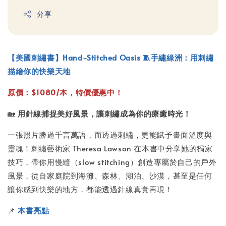
分享
【美國刺繡書】Hand-Stitched Oasis 🧵手繡綠洲：用刺繡
描繪你的快樂天地
原價：$1080/本，特價優惠中！
🏡
用針線捕捉美好風景，讓刺繡成為你的療癒時光！
一張照片勝過千言萬語，而透過刺繡，更能賦予畫面溫度與
靈魂！刺繡藝術家 Theresa Lawson 在本書中分享她的獨家
技巧，帶你用慢縫（slow stitching）創造專屬於自己的戶外
風景，從自家庭院到海灘、森林、湖泊、沙漠，甚至是任何
讓你感到快樂的地方，都能透過針線真實再現！
📌
本書亮點