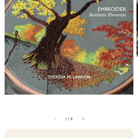
1
/
8