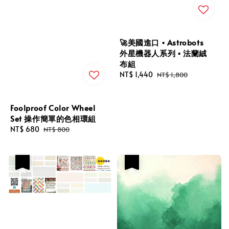
🚀美國進口 ▪︎ Astrobots
外星機器人系列 ▪︎ 法蘭絨
布組
Sale
NT$ 1,440
Regular
NT$ 1,800
price
price
Foolproof Color Wheel
Set 操作簡單的色相環組
Sale
NT$ 680
Regular
NT$ 800
price
price
優惠
優惠