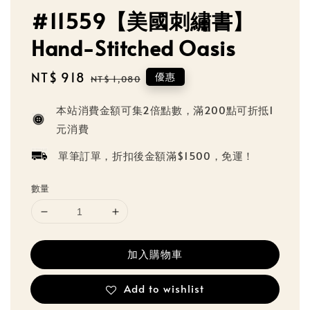
#11559【美國刺繡書】
Hand-Stitched Oasis
Sale
NT$ 918
Regular
優惠
NT$ 1,080
price
price
本站消費金額可集2倍點數，滿200點可折抵1
元消費
單筆訂單，折扣後金額滿$1500，免運！
數量
加入購物車
Add to wishlist