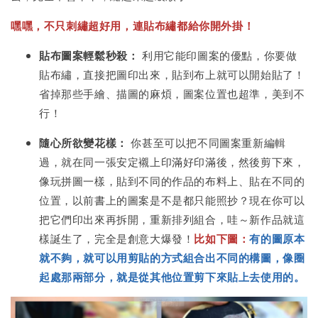
嘿嘿，不只刺繡超好用，連貼布繡都給你開外掛！
貼布圖案輕鬆秒殺：
利用它能印圖案的優點，你要做
貼布繡，直接把圖印出來，貼到布上就可以開始貼了！
省掉那些手繪、描圖的麻煩，圖案位置也超準，美到不
行！
隨心所欲變花樣：
你甚至可以把不同圖案重新編輯
過，就在同一張安定襯上印滿好印滿後，然後剪下來，
像玩拼圖一樣，貼到不同的作品的布料上、貼在不同的
位置，以前書上的圖案是不是都只能照抄？現在你可以
把它們印出來再拆開，重新排列組合，哇～新作品就這
樣誕生了，完全是創意大爆發！
比如下圖：
有的圖原本
就不夠，就可以用剪貼的方式組合出不同的構圖，像圈
起處那兩部分，就是從其他位置剪下來貼上去使用的。