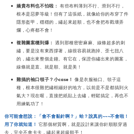
嬌貴布料也不怕啦：
有些布料薄到不行、滑到不行，
根本是惡夢等級！但有了這張紙，就像給你的布穿了件
隱形盔甲，穩穩的，繡起來超順，也不會把布戳壞弄
爛，心疼都不會！
複雜圖案穩到爆：
遇到那種密密麻麻、線條超多的刺
繡，要是沒有東西撐著，線很容易就跑掉、歪七扭八
的，繡出來整個走鐘。有它在，保證你繡出來的圖案，
線條就是直、就是順、就是美！
難搞的袖口領子？小case！
像是衣服袖口、領子這
種，根本很難把繡框繃好的地方，以前是不是都搞到火
氣大？現在喔，直接把紙貼上去繡，輕鬆搞定，再也不
用練氣功了！
你可能會想說：「會不會黏針啊？」蛤？說真的~~~不會啦！
用了你就知道！
它那個材質啊，就是設計來讓你針順順穿過
去，完全不會卡卡，繡起來超級順手！