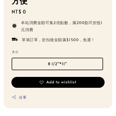
方便
Regular
NT$ 0
price
本站消費金額可集2倍點數，滿200點可折抵1
元消費
單筆訂單，折扣後金額滿$1500，免運！
大小
8 1/2"*11"
Add to wishlist
分享