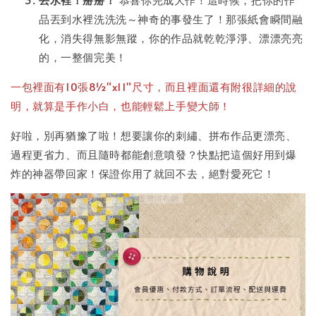
品丟到水裡洗洗洗～神奇的事發生了！那張紙會瞬間融
化，消失得無影無蹤，你的作品就乾乾淨淨、漂漂亮亮
的，一整個完美！
一包裡面有10張8½"x11"尺寸，而且裡面還有附很詳細的說
明，就算是手作小白，也能輕鬆上手變大師！
好啦，別再猶豫了啦！想要讓你的刺繡、拼布作品更漂亮、
過程更省力、而且隨時都能創意噴發？快點把這個好用到爆
炸的神器帶回家！保證你用了就回不去，絕對愛死它！