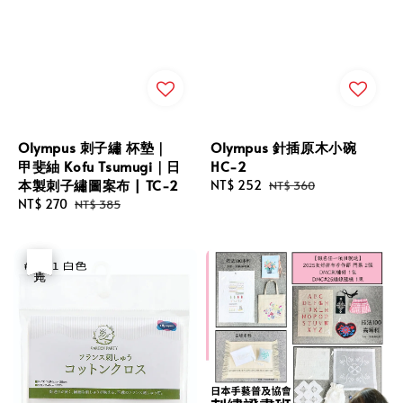
Olympus 刺子繡 杯墊｜
Olympus 針插原木小碗
甲斐紬 Kofu Tsumugi｜日
HC-2
本製刺子繡圖案布 | TC-2
Sale
NT$ 252
Regular
NT$ 360
Sale
NT$ 270
Regular
price
price
NT$ 385
price
price
優惠
售完