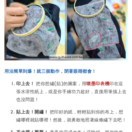
用法簡單到爆！就三個動作，閉著眼睛都會！
印上去！
把你想繡(貼)的圖案，用
噴墨印表機
印在這
張水溶性紙上，或是你手繪功力超好，直接用筆描上去
也沒問題！
貼上去！開繡！
把印好的紙，輕輕貼到你的布上，想
繡哪裡就貼哪裡！然後，就勇敢地照著線條繡下去吧！
丟水裡！掰掰！
恭喜你完成大作！這時候，把你的作