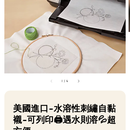
1
/
4
美國進口-水溶性刺繡自黏
襯-可列印🖨️遇水則溶💦超