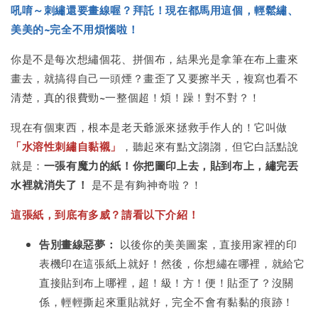
吼唷～刺繡還要畫線喔？拜託！現在都馬用這個，輕鬆繡、
美美的~完全不用煩惱啦！
你是不是每次想繡個花、拼個布，結果光是拿筆在布上畫來
畫去，就搞得自己一頭煙？畫歪了又要擦半天，複寫也看不
清楚，真的很費勁~一整個超！煩！躁！對不對？！
現在有個東西，根本是老天爺派來拯救手作人的！它叫做
「水溶性刺繡自黏襯」
，聽起來有點文謅謅，但它白話點說
就是：
一張有魔力的紙！你把圖印上去，貼到布上，繡完丟
水裡就消失了！
是不是有夠神奇啦？！
這張紙，到底有多威？請看以下介紹！
告別畫線惡夢：
以後你的美美圖案，直接用家裡的印
表機印在這張紙上就好！然後，你想繡在哪裡，就給它
直接貼到布上哪裡，超！級！方！便！貼歪了？沒關
係，輕輕撕起來重貼就好，完全不會有黏黏的痕跡！