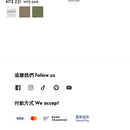
Sale
NT$ 221
Regular
NT$ 260
price
price
追蹤我們 Follow us
付款方式 We accept