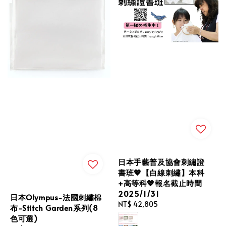
日本手藝普及協會刺繡證
書班💖【白線刺繡】本科
+高等科💖報名截止時間
2025/1/31
日本Olympus-法國刺繡棉
Regular
NT$ 42,805
布-Stitch Garden系列(8
price
色可選)