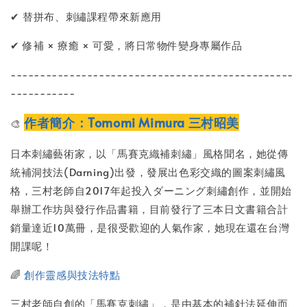
✔ 替拼布、刺繡課程帶來新應用
✔ 修補 × 療癒 × 可愛，將日常物件變身專屬作品
------------------------------------------------
-----------
作者簡介：Tomomi Mimura 三村昭美
🎨
日本刺繡藝術家，以「馬賽克織補刺繡」風格聞名，她從傳
統補洞技法(Darning)出發，發展出色彩交織的圖案刺繡風
格，三村老師自2017年起投入ダーニング刺繡創作，並開始
舉辦工作坊與發行作品書籍，目前發行了三本日文書籍合計
銷量達近10萬冊，是很受歡迎的人氣作家，她現在還在台灣
開課呢！
🌈
創作靈感與技法特點
三村老師自創的「馬賽克刺繡」，是由基本的補針法延伸而