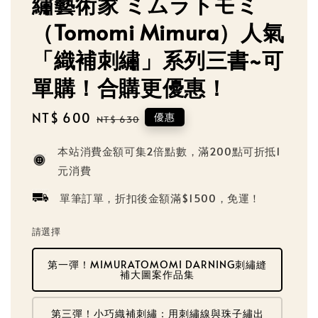
繡藝術家 ミムラトモミ
（Tomomi Mimura）人氣
「織補刺繡」系列三書~可
單購！合購更優惠！
Sale
NT$ 600
Regular
優惠
NT$ 630
price
price
本站消費金額可集2倍點數，滿200點可折抵1
元消費
單筆訂單，折扣後金額滿$1500，免運！
請選擇
第一彈！MIMURATOMOMI DARNING刺繡縫
補大圖案作品集
第三彈！小巧織補刺繡：用刺繡線與珠子繡出