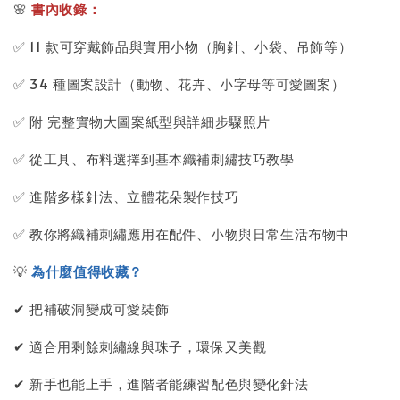
🌸
書內收錄：
✅ 11 款可穿戴飾品與實用小物（胸針、小袋、吊飾等）
✅ 34 種圖案設計（動物、花卉、小字母等可愛圖案）
✅ 附 完整實物大圖案紙型與詳細步驟照片
✅ 從工具、布料選擇到基本織補刺繡技巧教學
✅ 進階多樣針法、立體花朵製作技巧
✅ 教你將織補刺繡應用在配件、小物與日常生活布物中
💡
為什麼值得收藏？
✔ 把補破洞變成可愛裝飾
✔ 適合用剩餘刺繡線與珠子，環保又美觀
✔ 新手也能上手，進階者能練習配色與變化針法