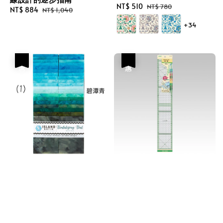
Sale
NT$ 510
Regular
NT$ 780
Sale
NT$ 884
Regular
NT$ 1,040
price
price
price
price
+34
優惠
優惠