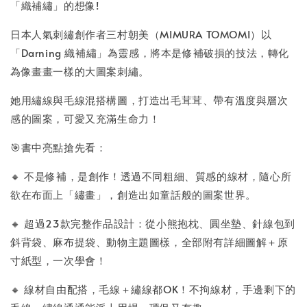
「織補繡」的想像!
日本人氣刺繡創作者三村朝美（MIMURA TOMOMI）以
「Darning 織補繡」為靈感，將本是修補破損的技法，轉化
為像畫畫一樣的大圖案刺繡。
她用繡線與毛線混搭構圖，打造出毛茸茸、帶有溫度與層次
感的圖案，可愛又充滿生命力！
🎯書中亮點搶先看：
🔸 不是修補，是創作！透過不同粗細、質感的線材，隨心所
欲在布面上「繡畫」，創造出如童話般的圖案世界。
🔸 超過23款完整作品設計：從小熊抱枕、圓坐墊、針線包到
斜背袋、麻布提袋、動物主題圖樣，全部附有詳細圖解＋原
寸紙型，一次學會！
🔸 線材自由配搭，毛線＋繡線都OK！不拘線材，手邊剩下的