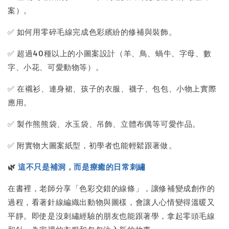
案）。
✅ 如何用零碎毛線完成色彩繽紛的修補與裝飾。
✅ 超過40種以上的小圖案設計（羊、鳥、蝸牛、字母、數
字、小花、可愛動物等）。
✅ 在襯衫、連身裙、孩子的衣服、襪子、包包、小物上實際
應用。
✅ 製作熊熊袋、水玉袋、吊飾、立體布偶等可愛作品。
✅ 附實物大圖案紙型，初學者也能輕鬆跟著做。
🌿
這不只是補洞，而是療癒的日常刺繡
在書裡，老師分享「色彩交錯的線條」，讓修補變成創作的
過程，看著針線編織出動物與圖樣，會讓人心情變得溫暖又
平靜。即使是沒刺繡經驗的朋友也能跟著學，拿起零頭毛線