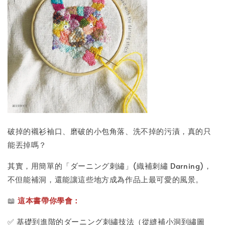
破掉的襯衫袖口、磨破的小包角落、洗不掉的污漬，真的只
能丟掉嗎？
其實，用簡單的「ダーニング刺繡」(織補刺繡 Darning)，
不但能補洞，還能讓這些地方成為作品上最可愛的風景。
📖
這本書帶你學會：
✅ 基礎到進階的ダーニング刺繡技法（從縫補小洞到繡圖