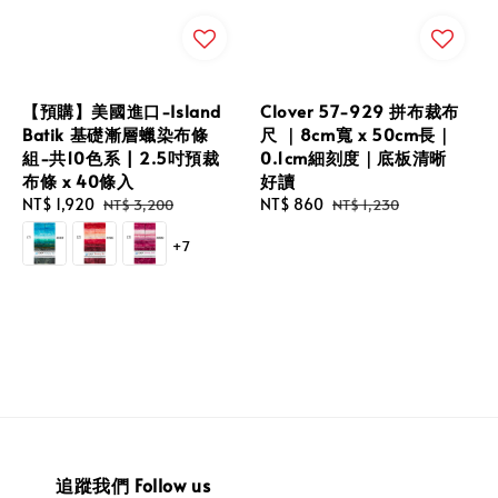
【預購】美國進口-Island
Clover 57-929 拼布裁布
Batik 基礎漸層蠟染布條
尺 ｜8cm寬 x 50cm長｜
組-共10色系 | 2.5吋預裁
0.1cm細刻度｜底板清晰
布條 x 40條入
好讀
Sale
NT$ 1,920
Regular
Sale
NT$ 860
Regular
NT$ 3,200
NT$ 1,230
price
price
price
price
+7
追蹤我們 Follow us