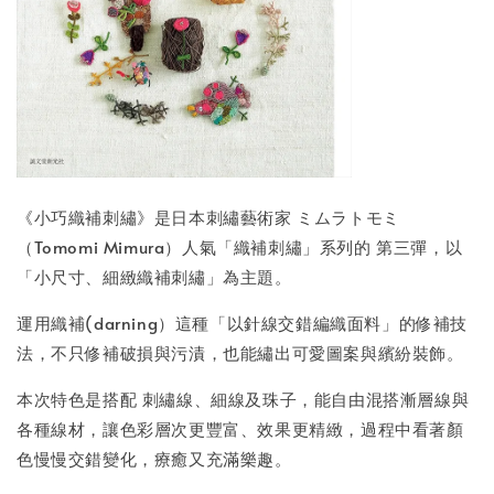
《小巧織補刺繡》是日本刺繡藝術家 ミムラトモミ
（Tomomi Mimura）人氣「織補刺繡」系列的 第三彈，以
「小尺寸、細緻織補刺繡」為主題。
運用織補(darning）這種「以針線交錯編織面料」的修補技
法，不只修補破損與污漬，也能繡出可愛圖案與繽紛裝飾。
本次特色是搭配 刺繡線、細線及珠子，能自由混搭漸層線與
各種線材，讓色彩層次更豐富、效果更精緻，過程中看著顏
色慢慢交錯變化，療癒又充滿樂趣。