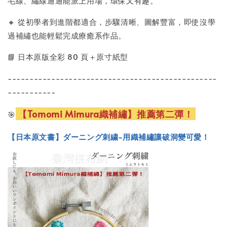
毛線、繡線通通能派上用場，環保又有趣。
🔸 從初學者到進階都適合，步驟清晰、圖解豐富，即使沒學
過補繡也能輕鬆完成療癒系作品。
📘 日本原版全彩 80 頁＋原寸紙型
------------------------------------------------
-----------
【Tomomi Mimura織補繡】推薦第二彈！
🎯
【日本原文書】ダーニング刺繍-用織補繡讓破洞變可愛！