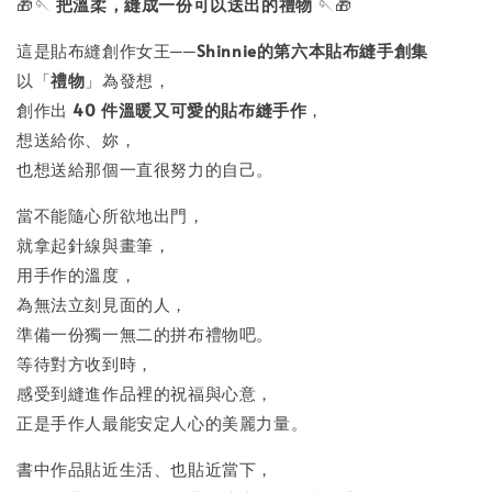
🎁🪡
把溫柔，縫成一份可以送出的禮物
🪡🎁
這是貼布縫創作女王──
Shinnie的
第六本貼布縫手創集
以「
禮物
」為發想，
創作出
40 件溫暖又可愛的貼布縫手作
，
想送給你、妳，
也想送給那個一直很努力的自己。
當不能隨心所欲地出門，
就拿起針線與畫筆，
用手作的溫度，
為無法立刻見面的人，
準備一份獨一無二的拼布禮物吧。
等待對方收到時，
感受到縫進作品裡的祝福與心意，
正是手作人最能安定人心的美麗力量。
書中作品貼近生活、也貼近當下，