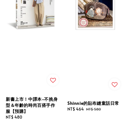
新書上市！中譯本-不挑身
Shinnie的貼布縫童話日常
型＆年齡的時尚百搭手作
Sale
NT$ 464
Regular
NT$ 580
服【預購】
price
price
Regular
NT$ 480
price