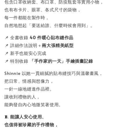
包含口罩收納套、布口罩、防疫瓶套等實用小物，
也有布卡片、眼罩、各式尺寸的袋物，
每一件都能在製作時，
自然地想起「要送給誰、什麼時候會用到」。
📌 全書收錄
40 件暖心貼布縫作品
📌 詳細作法說明＋
兩大張精美紙型
📌 新手也能安心完成
📌 特別收錄
「手作家的一天」手繪插畫記錄
Shinnie 以她一貫細膩的貼布縫技巧與溫馨畫風，
把日常、情感與想像力，
一針一線地縫進作品裡。
讓收到禮物的人，
能夠發自內心地微笑著使用。
🧵
能讓人安心使用、
也值得被珍藏的手作禮物，