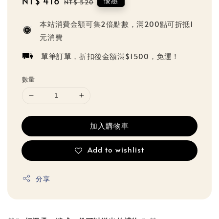
Sale
NT$ 416
Regular
優惠
NT$ 520
price
price
本站消費金額可集2倍點數，滿200點可折抵1
元消費
單筆訂單，折扣後金額滿$1500，免運！
數量
加入購物車
Add to wishlist
分享