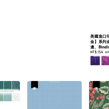
美國進口
金】系列
邊、Bind
Sale
NT$ 154
Re
NT
price
pr
優惠
優惠