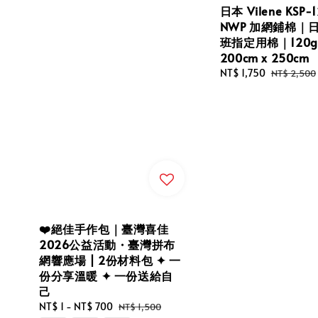
日本 Vilene KSP-
NWP 加網鋪棉｜
班指定用棉｜120
200cm x 250cm
Sale
NT$ 1,750
Regular
NT$ 2,500
price
price
❤️絕佳手作包｜臺灣喜佳
2026公益活動・臺灣拼布
網響應場 | 2份材料包 ✦ 一
份分享溫暖 ✦ 一份送給自
己
Sale
NT$ 1
-
NT$ 700
Regular
NT$ 1,500