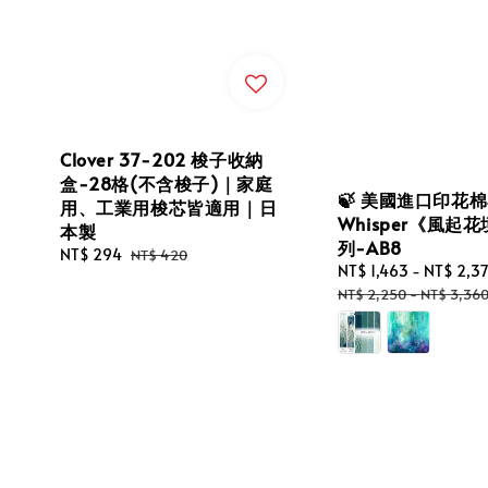
Clover 37-202 梭子收納
盒-28格(不含梭子)｜家庭
🍃 美國進口印花
用、工業用梭芯皆適用｜日
Whisper《風起
本製
列-AB8
Sale
NT$ 294
Regular
NT$ 420
Sale
NT$ 1,463
-
NT$ 2,3
price
price
price
NT$ 2,250
-
NT$ 3,36