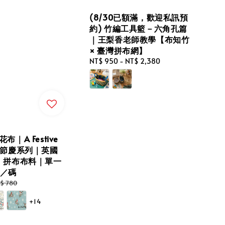
(8/30已額滿，歡迎私訊預
約) 竹編工具籃－六角孔篇
｜王梨香老師教學【布知竹
× 臺灣拼布網】
Regular
NT$ 950
-
NT$ 2,380
price
印花布｜A Festive
tion節慶系列｜英國
｜拼布布料｜單一
0／碼
gular
$ 780
ice
+14