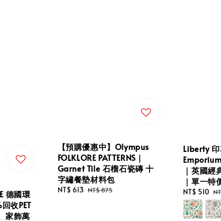
【預購優惠中】Olympus
Liberty
FOLKLORE PATTERNS｜
Emporium
Garnet Tile 石榴石瓷磚 十
｜英國經
字繡餐墊材料包
｜單一特價
Sale
NT$ 613
Regular
NT$ 875
Sale
NT$ 510
Re
NT
CLE 德國環
price
price
price
pr
回收PET
、家飾萬