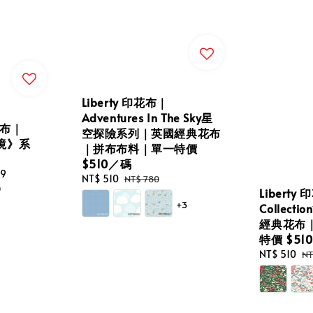
Liberty 印花布｜
Adventures In The Sky星
棉布｜
空探險系列｜英國經典花布
花境》系
｜拼布布料｜單一特價
$510／碼
79
Regular
Sale
NT$ 510
Regular
NT$ 780
price
0
Liberty 
price
price
+3
Collec
經典花布
特價 $51
Sale
NT$ 510
Re
NT
price
pr