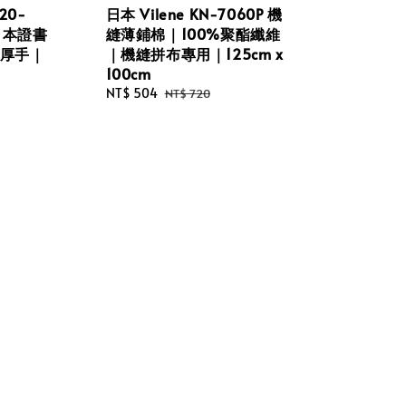
120-
日本 Vilene KN-7060P 機
日本證書
縫薄鋪棉｜100%聚酯纖維
g厚手｜
｜機縫拼布專用｜125cm x
100cm
Sale
NT$ 504
Regular
NT$ 720
price
price