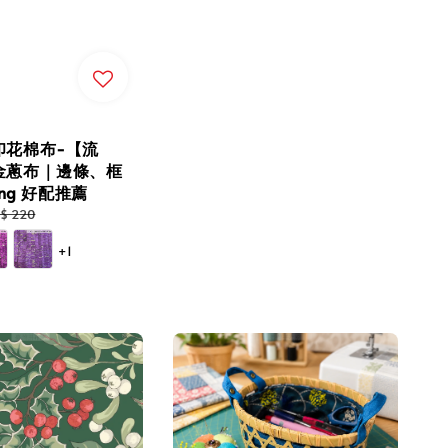
印花棉布-【流
金蔥布｜邊條、框
ing 好配推薦
gular
$ 220
ice
+1