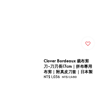
Clover Bordeaux 裁布剪
刀-刀刃長17cm｜拼布專用
布剪｜附真皮刀套｜日本製
Sale
NT$ 1,036
Regular
NT$ 1,480
price
price