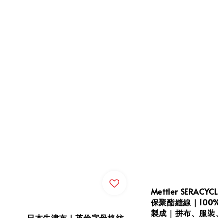
Mettler SERACY
保聚酯縫線｜100%
製成｜拼布、服裝
日本牛津布｜英倫字母格紋