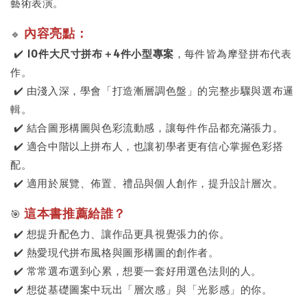
藝術表演。
內容亮點：
🔹
✔️
10
件大尺寸拼布＋4件小型專案
，每件皆為摩登拼布代表
作。
✔️ 由淺入深，學會「打造漸層調色盤」的完整步驟與選布邏
輯。
✔️ 結合圖形構圖與色彩流動感，讓每件作品都充滿張力。
✔️ 適合中階以上拼布人，也讓初學者更有信心掌握色彩搭
配。
✔️ 適用於展覽、佈置、禮品與個人創作，提升設計層次。
這本書推薦給誰？
🎯
✔️ 想提升配色力、讓作品更具視覺張力的你。
✔️ 熱愛現代拼布風格與圖形構圖的創作者。
✔️ 常常選布選到心累，想要一套好用選色法則的人。
✔️ 想從基礎圖案中玩出「層次感」與「光影感」的你。