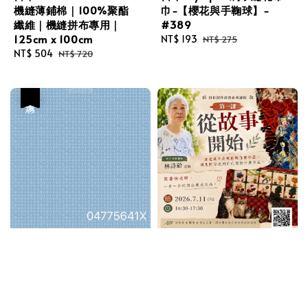
機縫薄鋪棉｜100%聚酯
巾-【櫻花與手鞠球】-
纖維｜機縫拼布專用｜
#389
125cm x 100cm
Sale
NT$ 193
Regular
NT$ 275
Sale
NT$ 504
Regular
price
price
NT$ 720
price
price
優惠