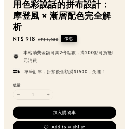
用色彩說話的拼布設計：
摩登風 × 漸層配色完全解
析
Sale
NT$ 918
Regular
優惠
NT$ 1,080
price
price
本站消費金額可集2倍點數，滿200點可折抵1
元消費
單筆訂單，折扣後金額滿$1500，免運！
數量
加入購物車
Add to wishlist