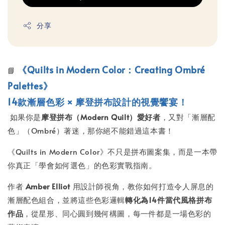
分享
《Quilts in Modern Color：Creating Ombré
📘
Palettes》
14
款漸層色彩 × 摩登拼布設計的視覺饗宴！
如果你是
摩登拼布（Modern Quilt）愛好者
，又對「漸層配
色」（Ombré）著迷，那你絕不能錯過這本書！
《Quilts in Modern Color》不只是拼布圖案集，而是一本帶
你真正「學會如何選色」的色彩實戰指南。
作者
Amber Elliot
用設計師視角，教你如何打造令人屏息的
漸層配色組合，並將這些色彩邏輯
轉化為14件當代風格拼布
作品
，從星形、同心圓到幾何構圖，每一件都是一場色彩的