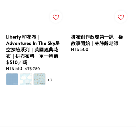
Liberty 印花布｜
拼布創作啟發第一課｜從
Adventures In The Sky星
故事開始｜林詩齡老師
空探險系列｜英國經典花
Regular
NT$ 500
布｜拼布布料｜單一特價
price
$510／碼
Sale
NT$ 510
Regular
NT$ 780
price
price
+3